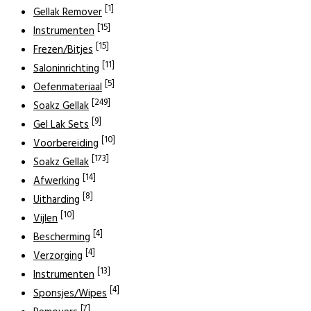
[1]
Gellak Remover
[15]
Instrumenten
[15]
Frezen/Bitjes
[11]
Saloninrichting
[5]
Oefenmateriaal
[249]
Soakz Gellak
[9]
Gel Lak Sets
[10]
Voorbereiding
[173]
Soakz Gellak
[14]
Afwerking
[8]
Uitharding
[10]
Vijlen
[4]
Bescherming
[4]
Verzorging
[13]
Instrumenten
[4]
Sponsjes/Wipes
[7]