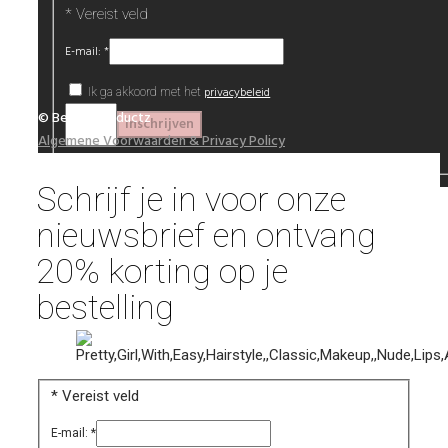
*
Vereist veld
E-mail:
*
privacybeleid
Ik ga akkoord met het
© Beautyproductz
Algemene Voorwaarden & Privacy Policy
Schrijf je in voor onze
nieuwsbrief en ontvang
20% korting op je
bestelling
*
Vereist veld
E-mail:
*