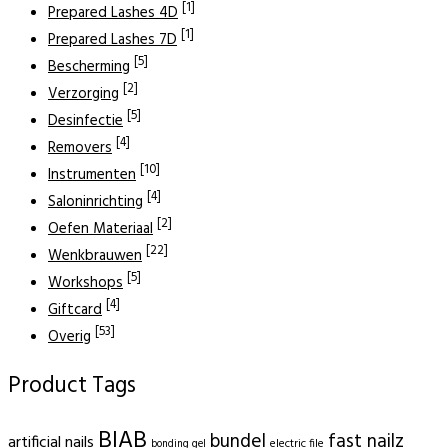
[1]
Prepared Lashes 4D
[1]
Prepared Lashes 7D
[5]
Bescherming
[2]
Verzorging
[5]
Desinfectie
[4]
Removers
[10]
Instrumenten
[4]
Saloninrichting
[2]
Oefen Materiaal
[22]
Wenkbrauwen
[5]
Workshops
[4]
Giftcard
[53]
Overig
Product Tags
BIAB
bundel
fast nailz
artificial nails
electric file
bonding gel