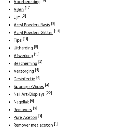
[8]
Voorbereiding
[12]
Vijlen
[2]
Lijm
[9]
Acryl Poeders Basis
[10]
Acryl Poeders Glitter
[11]
Tips
[9]
Uitharding
[15]
Afwerking
[4]
Bescherming
[4]
Verzorging
[4]
Desinfectie
[4]
Sponsjes/Wipes
[22]
Nail Art/Displays
[6]
Nagellak
[9]
Removers
[1]
Pure Aceton
[1]
Remover met aceton