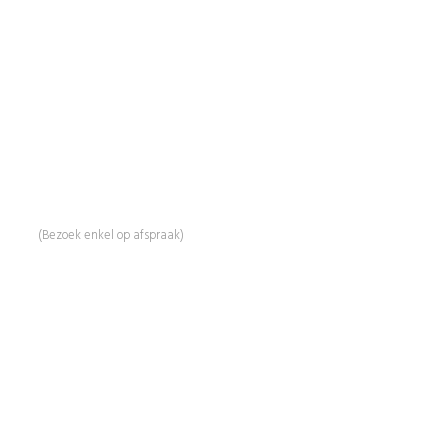
BeautyProductz
Mail:
info@beautyproductz.nl
Whatsapp:
0031 (0) 648119779
Linde 13
5509 NH Veldhoven
(Bezoek enkel op afspraak)
Informatie
Over Ons
Advies