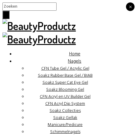
×
×
Home
Nagels
CFN Tube Gel / Acrylic Gel
Soakz Rubber Base Gel / BIAB
Soakz Super Cat Eye Gel
Soakz Blooming Gel
CFN Acryl en UV Builder Gel
CFN Acryl Dip System
Soakz Collecties
Soakz Gellak
Manicure/Pedicure
Schimmelnagels