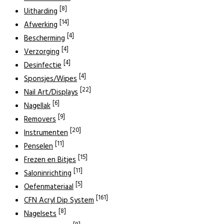
[8]
Uitharding
[14]
Afwerking
[4]
Bescherming
[4]
Verzorging
[4]
Desinfectie
[4]
Sponsjes/Wipes
[22]
Nail Art/Displays
[6]
Nagellak
[9]
Removers
[20]
Instrumenten
[11]
Penselen
[15]
Frezen en Bitjes
[11]
Saloninrichting
[5]
Oefenmateriaal
[161]
CFN Acryl Dip System
[8]
Nagelsets