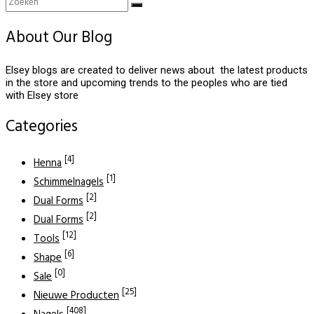
About Our Blog
Elsey blogs are created to deliver news about the latest products
in the store and upcoming trends to the peoples who are tied
with Elsey store
Categories
[4]
Henna
[1]
Schimmelnagels
[2]
Dual Forms
[2]
Dual Forms
[12]
Tools
[6]
Shape
[0]
Sale
[25]
Nieuwe Producten
[408]