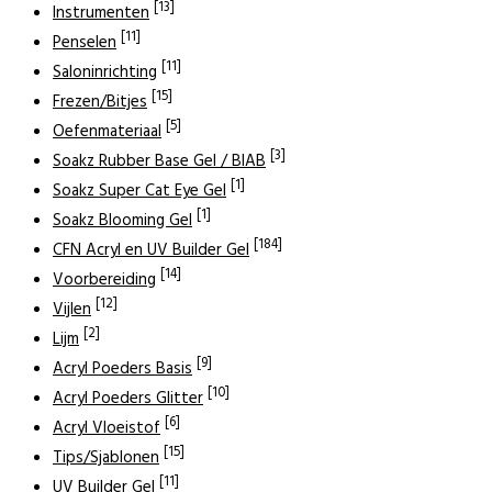
[13]
Instrumenten
[11]
Penselen
[11]
Saloninrichting
[15]
Frezen/Bitjes
[5]
Oefenmateriaal
[3]
Soakz Rubber Base Gel / BIAB
[1]
Soakz Super Cat Eye Gel
[1]
Soakz Blooming Gel
[184]
CFN Acryl en UV Builder Gel
[14]
Voorbereiding
[12]
Vijlen
[2]
Lijm
[9]
Acryl Poeders Basis
[10]
Acryl Poeders Glitter
[6]
Acryl Vloeistof
[15]
Tips/Sjablonen
[11]
UV Builder Gel