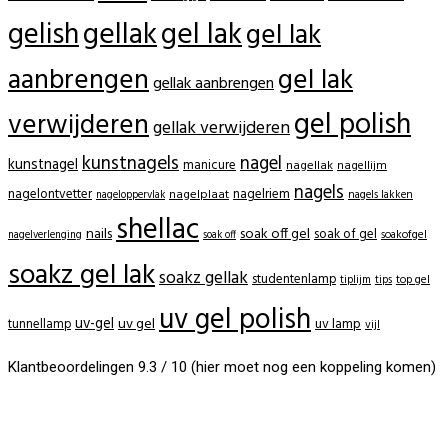
gellak
gel lak
gelish
gel lak
aanbrengen
gel lak
gellak aanbrengen
gel polish
verwijderen
gellak verwijderen
kunstnagels
nagel
kunstnagel
manicure
nagellak
nagellijm
nagels
nagelontvetter
nagelriem
nagelplaat
nagels lakken
nageloppervlak
shellac
nails
soak off gel
soak of gel
soakofgel
nagelverlenging
soak off
soakz gel lak
soakz gellak
studentenlamp
tiplijm
tips
top gel
uv gel polish
uv-gel
uv gel
uv lamp
tunnellamp
vijl
Klantbeoordelingen 9.3 / 10 (hier moet nog een koppeling komen)