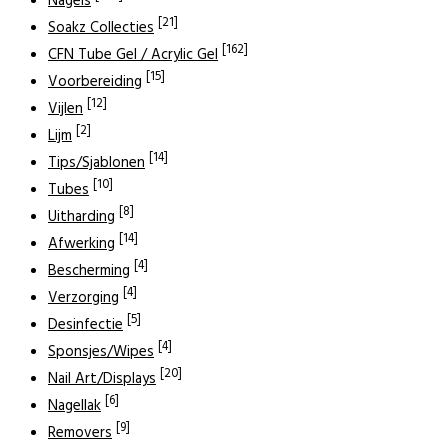
Nagels
[21]
Soakz Collecties
[162]
CFN Tube Gel / Acrylic Gel
[15]
Voorbereiding
[12]
Vijlen
[2]
Lijm
[14]
Tips/Sjablonen
[10]
Tubes
[8]
Uitharding
[14]
Afwerking
[4]
Bescherming
[4]
Verzorging
[5]
Desinfectie
[4]
Sponsjes/Wipes
[20]
Nail Art/Displays
[6]
Nagellak
[9]
Removers