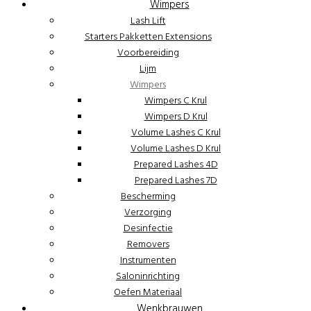
Wimpers
Lash Lift
Starters Pakketten Extensions
Voorbereiding
Lijm
Wimpers
Wimpers C Krul
Wimpers D Krul
Volume Lashes C Krul
Volume Lashes D Krul
Prepared Lashes 4D
Prepared Lashes 7D
Bescherming
Verzorging
Desinfectie
Removers
Instrumenten
Saloninrichting
Oefen Materiaal
Wenkbrauwen