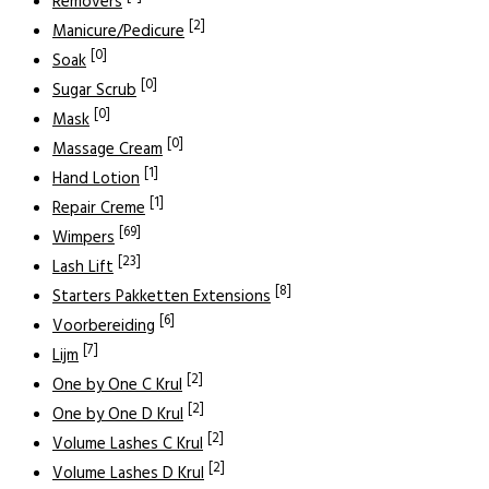
Removers
[2]
Manicure/Pedicure
[0]
Soak
[0]
Sugar Scrub
[0]
Mask
[0]
Massage Cream
[1]
Hand Lotion
[1]
Repair Creme
[69]
Wimpers
[23]
Lash Lift
[8]
Starters Pakketten Extensions
[6]
Voorbereiding
[7]
Lijm
[2]
One by One C Krul
[2]
One by One D Krul
[2]
Volume Lashes C Krul
[2]
Volume Lashes D Krul