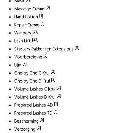
Mask
[0]
Massage Cream
[1]
Hand Lotion
[1]
Repair Creme
[69]
Wimpers
[23]
Lash Lift
[8]
Starters Pakketten Extensions
[6]
Voorbereiding
[7]
Lijm
[2]
One by One C Krul
[2]
One by One D Krul
[2]
Volume Lashes C Krul
[2]
Volume Lashes D Krul
[1]
Prepared Lashes 4D
[1]
Prepared Lashes 7D
[5]
Bescherming
[2]
Verzorging