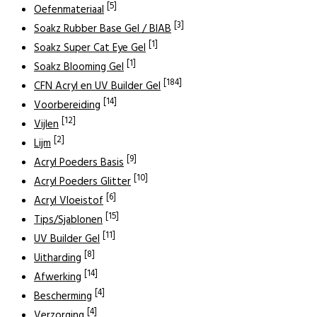
[5]
Oefenmateriaal
[3]
Soakz Rubber Base Gel / BIAB
[1]
Soakz Super Cat Eye Gel
[1]
Soakz Blooming Gel
[184]
CFN Acryl en UV Builder Gel
[14]
Voorbereiding
[12]
Vijlen
[2]
Lijm
[9]
Acryl Poeders Basis
[10]
Acryl Poeders Glitter
[6]
Acryl Vloeistof
[15]
Tips/Sjablonen
[11]
UV Builder Gel
[8]
Uitharding
[14]
Afwerking
[4]
Bescherming
[4]
Verzorging