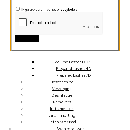
Wimpers
Lash Lift
Ik ga akkoord met het
privacybeleid
Starters Pakketten Extensions
Voorbereiding
Lijm
Wimpers
Wimpers C Krul
Wimpers D Krul
Volume Lashes C Krul
Volume Lashes D Krul
Prepared Lashes 4D
Prepared Lashes 7D
Bescherming
Verzorging
Desinfectie
Removers
Instrumenten
Saloninrichting
Oefen Materiaal
Wenkbrauwen