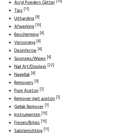
[10]
Acryl Poeders Glitter
[11]
Tips
[9]
Uitharding
[15]
Afwerking
[4]
Bescherming
[4]
Verzorging
[4]
Desinfectie
[4]
Sponsjes/Wipes
[22]
Nail Art/Displays
[6]
Nagellak
[9]
Removers
[1]
Pure Aceton
[1]
Remover met aceton
[1]
Gellak Remover
[15]
Instrumenten
[15]
Frezen/Bitjes
[11]
Saloninrichting