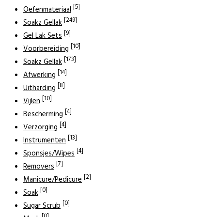
[5]
Oefenmateriaal
[249]
Soakz Gellak
[9]
Gel Lak Sets
[10]
Voorbereiding
[173]
Soakz Gellak
[14]
Afwerking
[8]
Uitharding
[10]
Vijlen
[4]
Bescherming
[4]
Verzorging
[13]
Instrumenten
[4]
Sponsjes/Wipes
[7]
Removers
[2]
Manicure/Pedicure
[0]
Soak
[0]
Sugar Scrub
[0]