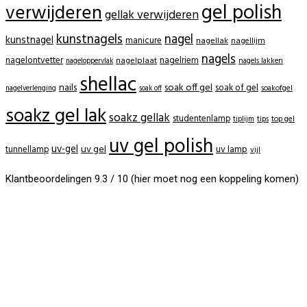
gel polish
verwijderen
gellak verwijderen
kunstnagels
nagel
kunstnagel
manicure
nagellak
nagellijm
nagels
nagelontvetter
nagelriem
nagelplaat
nagels lakken
nageloppervlak
shellac
nails
soak off gel
soak of gel
soakofgel
nagelverlenging
soak off
soakz gel lak
soakz gellak
studentenlamp
tiplijm
tips
top gel
uv gel polish
uv-gel
uv gel
uv lamp
tunnellamp
vijl
Klantbeoordelingen 9.3 / 10 (hier moet nog een koppeling komen)
BeautyProductz
Mail:
info@beautyproductz.nl
Whatsapp:
0031 (0) 648119779
Linde 13
5509 NH Veldhoven