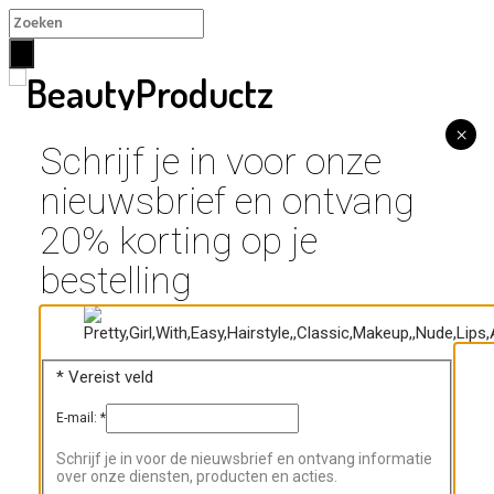
×
×
Schrijf je in voor onze
nieuwsbrief en ontvang
Home
Nagels
20% korting op je
CFN Tube Gel / Acrylic Gel
bestelling
Soakz Rubber Base Gel / BIAB
Soakz Super Cat Eye Gel
Soakz Blooming Gel
CFN Acryl en UV Builder Gel
CFN Acryl Dip System
*
Vereist veld
Soakz Collecties
E-mail:
*
Soakz Gellak
Manicure/Pedicure
Schrijf je in voor de nieuwsbrief en ontvang informatie
Schimmelnagels
over onze diensten, producten en acties.