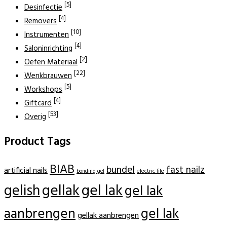
[5]
Desinfectie
[4]
Removers
[10]
Instrumenten
[4]
Saloninrichting
[2]
Oefen Materiaal
[22]
Wenkbrauwen
[5]
Workshops
[4]
Giftcard
[53]
Overig
Product Tags
BIAB
bundel
fast nailz
artificial nails
electric file
bonding gel
gellak
gel lak
gelish
gel lak
aanbrengen
gel lak
gellak aanbrengen