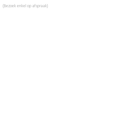
(Bezoek enkel op afspraak)
Informatie
Over Ons
Advies
Workshops
Duurzaamheid
Veelgestelde Vragen
Contact
Shop
Mijn Account
Wenslijst