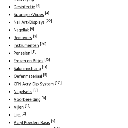
[4]
Desinfectie
[4]
Sponsjes/Wipes
[22]
Nail Art/Displays
[6]
Nagellak
[9]
Removers
[20]
Instrumenten
[11]
Penselen
[15]
Frezen en Bitjes
[11]
Saloninrichting
[5]
Oefenmateriaal
[161]
CFN Acryl Dip System
[8]
Nagelsets
[8]
Voorbereiding
[12]
Vijlen
[2]
Lijm
[9]
Acryl Poeders Basis