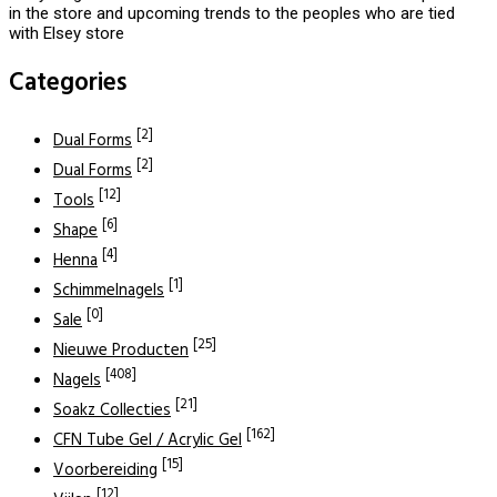
in the store and upcoming trends to the peoples who are tied
with Elsey store
Categories
[2]
Dual Forms
[2]
Dual Forms
[12]
Tools
[6]
Shape
[4]
Henna
[1]
Schimmelnagels
[0]
Sale
[25]
Nieuwe Producten
[408]
Nagels
[21]
Soakz Collecties
[162]
CFN Tube Gel / Acrylic Gel
[15]
Voorbereiding
[12]