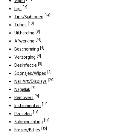
Vijlen
[2]
Lijm
[14]
Tips/Sjablonen
[10]
Tubes
[8]
Uitharding
[14]
Afwerking
[4]
Bescherming
[4]
Verzorging
[5]
Desinfectie
[4]
Sponsjes/Wipes
[20]
Nail Art/Displays
[6]
Nagellak
[9]
Removers
[13]
Instrumenten
[11]
Penselen
[11]
Saloninrichting
[15]
Frezen/Bitjes