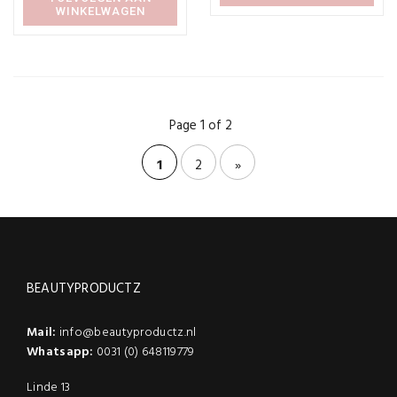
WINKELWAGEN
Page 1 of 2
1
2
»
BEAUTYPRODUCTZ
Mail:
info@beautyproductz.nl
Whatsapp:
0031 (0) 648119779
Linde 13