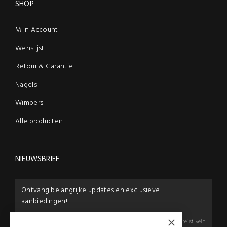
SHOP
Mijn Account
Wenslijst
Retour & Garantie
Nagels
Wimpers
Alle producten
NIEUWSBRIEF
Ontvang belangrijke updates en exclusieve
aanbiedingen!
×
E-mail:
*
*
Vereist veld