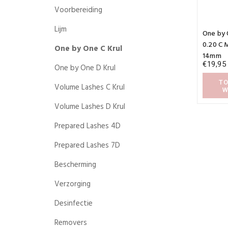
Voorbereiding
Lijm
One by 
0.20 C 
One by One C Krul
14mm
€
19,95
One by One D Krul
TO
Volume Lashes C Krul
W
Volume Lashes D Krul
Prepared Lashes 4D
Prepared Lashes 7D
Bescherming
Verzorging
Desinfectie
Removers