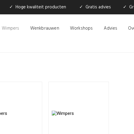
✓ Hoge kwaliteit producten
✓ Gratis advies
✓ Gra
Wimpers
Wenkbrauwen
Workshops
Advies
Ov