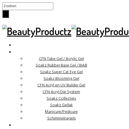
×
✓ Binnen 48 uur verzonden
CFN Tube Gel / Acrylic Gel
Soakz Rubber Base Gel / BIAB
Soakz Super Cat Eye Gel
Soakz Blooming Gel
CFN Acryl en UV Builder Gel
CFN Acryl Dip System
Soakz Collecties
Soakz Gellak
Manicure/Pedicure
Schimmelnagels