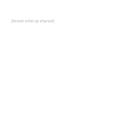
Linde 13
5509 NH Veldhoven
(Bezoek enkel op afspraak)
Informatie
Over Ons
Advies
Workshops
Duurzaamheid
Veelgestelde Vragen
Contact
Shop