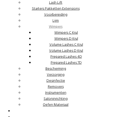
Lash Lift
Starters Pakketten Extensions
Voorbereiding
Lijm
Wimpers
Wimpers C Krul
Wimpers D Krul
Volume Lashes C Krul
Volume Lashes D Krul
Prepared Lashes 4D
Prepared Lashes 7D
Bescherming
Verzorging
Desinfectie
Removers
Instrumenten
Saloninrichting
Oefen Materiaal