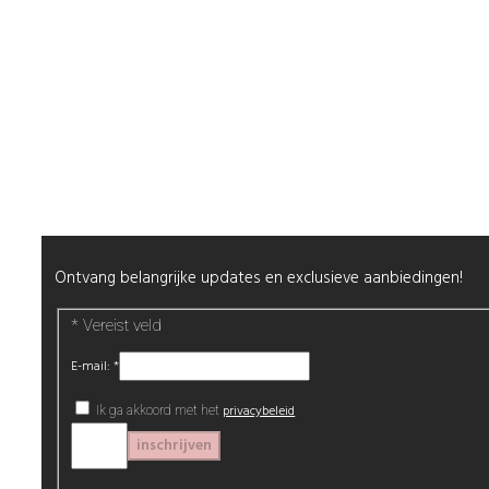
Mijn Account
Wenslijst
Retour & Garantie
Nagels
Wimpers
Alle producten
Nieuwsbrief
Ontvang belangrijke updates en exclusieve aanbiedingen!
*
Vereist veld
E-mail:
*
privacybeleid
Ik ga akkoord met het