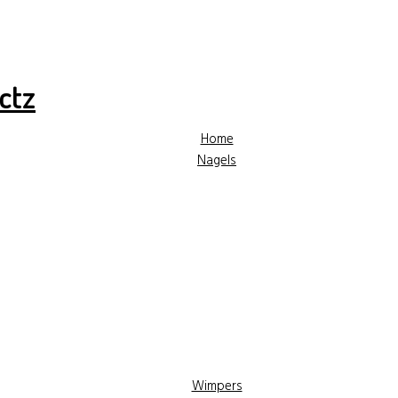
✓ Hoge kwaliteit producten
✓ Gratis advies
✓ Gr
Home
Nagels
Wimpers