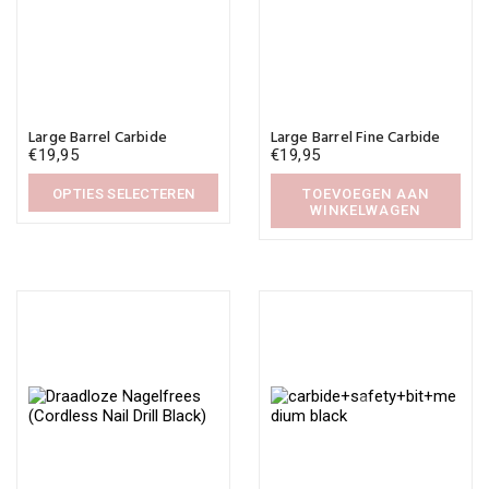
Dit
product
Large Barrel Carbide
Large Barrel Fine Carbide
heeft
€
19,95
€
19,95
meerdere
variaties.
Deze
OPTIES SELECTEREN
TOEVOEGEN AAN
WINKELWAGEN
optie
Dit
kan
product
gekozen
heeft
worden
meerdere
op
variaties.
de
Deze
productpagina
optie
kan
gekozen
worden
op
de
productpagina