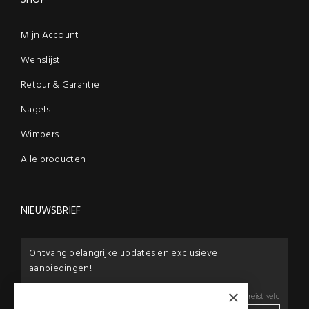
Mijn Account
Wenslijst
Retour & Garantie
Nagels
Wimpers
Alle producten
NIEUWSBRIEF
Ontvang belangrijke updates en exclusieve
aanbiedingen!
×
E-mail:
*
*
Vereist veld