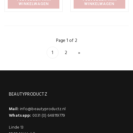
WINKELWAGEN
WINKELWAGEN
Page 1 of 2
1
2
»
BEAUTYPRODUCTZ
Mail:
info@beautyproductz.nl
Whatsapp:
0031 (0) 648119779
Linde 13