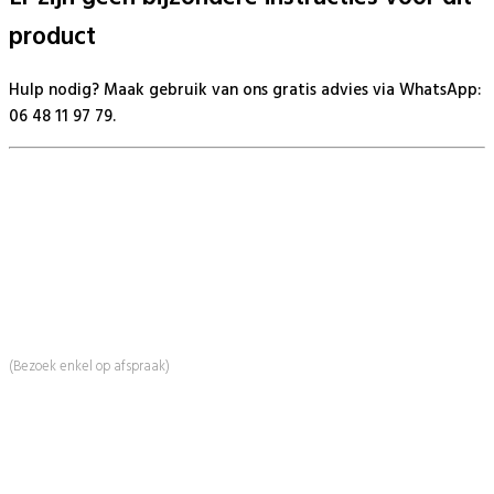
product
Hulp nodig? Maak gebruik van ons gratis advies via WhatsApp:
06 48 11 97 79.
BeautyProductz
Mail:
info@beautyproductz.nl
Whatsapp:
0031 (0) 648119779
Linde 13
5509 NH Veldhoven
(Bezoek enkel op afspraak)