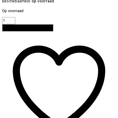
Beschikbaarheid:
op voorraad
Op voorraad
Diamond
Bullet
Toevoegen aan winkelwagen
aantal