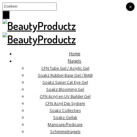
×
×
Home
Nagels
CFN Tube Gel / Acrylic Gel
Soakz Rubber Base Gel / BIAB
Soakz Super Cat Eye Gel
Soakz Blooming Gel
CFN Acryl en UV Builder Gel
CFN Acryl Dip System
Soakz Collecties
Soakz Gellak
Manicure/Pedicure
Schimmelnagels