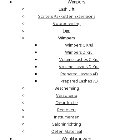
Wimpers
Lash Lift
Starters Pakketten Extensions
Voorbereiding
Lijm
Wimpers
Wimpers C Krul
Wimpers D Krul
Volume Lashes C Krul
Volume Lashes D Krul
Prepared Lashes 4D
Prepared Lashes 7D
Bescherming
Verzorging
Desinfectie
Removers
Instrumenten
Saloninrichting
Oefen Materiaal
Wenkbrauwen