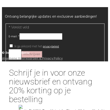
Ontvang belangrijke updates en exclusieve aanbiedingen!
*
Vereist veld
E-mail:
*
privacybeleid
Ik ga akkoord met het
© Beautyproductz
Algemene Voorwaarden & Privacy Policy
Schrijf je in voor onze
nieuwsbrief en ontvang
20% korting op je
bestelling