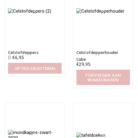
Dit
product
Celstofdeppers
Celstofdepperhouder
heeft
€
6,95
meerdere
Cube
variaties.
€
29,95
Deze
OPTIES SELECTEREN
optie
TOEVOEGEN AAN
Dit
kan
WINKELWAGEN
product
gekozen
heeft
worden
meerdere
op
variaties.
de
Deze
productpagina
optie
kan
gekozen
worden
op
de