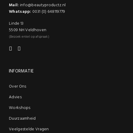
productpagina
Mail:
info@beautyproductz.nl
Whatsapp:
0031 (0) 648119779
Linde 13
5509 NH Veldhoven
(Bezoek enkel op afspraak)
INFORMATIE
Over Ons
Advies
Workshops
Duurzaamheid
Veelgestelde Vragen