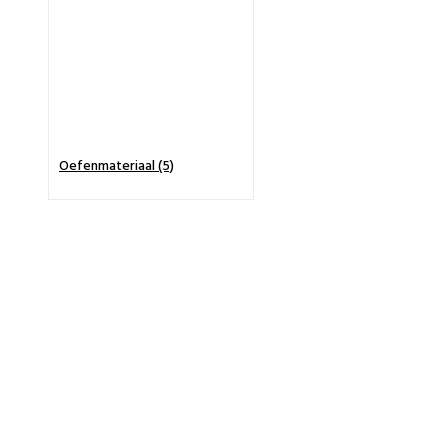
Oefenmateriaal (5)
BeautyProductz
Mail:
info@beautyproductz.nl
Whatsapp:
0031 (0) 648119779