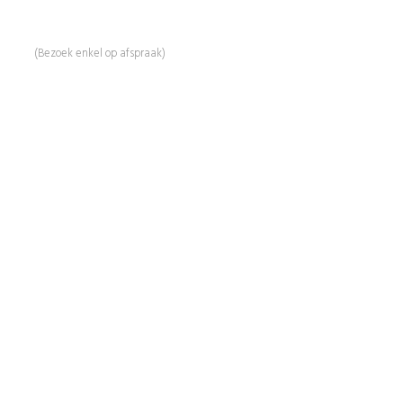
Linde 13
5509 NH Veldhoven
(Bezoek enkel op afspraak)
Informatie
Over Ons
Advies
Workshops
Duurzaamheid
Veelgestelde Vragen
Contact
Shop
Mijn Account