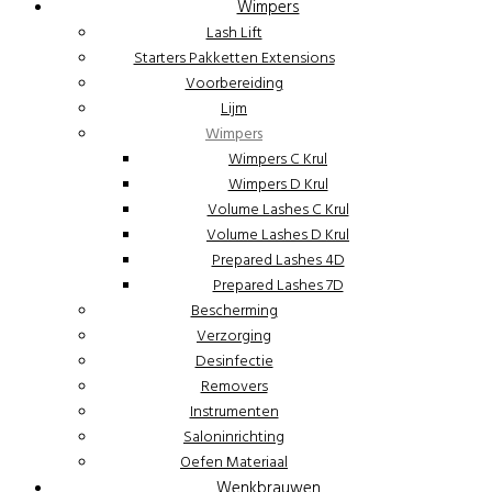
Wimpers
Lash Lift
Starters Pakketten Extensions
Voorbereiding
Lijm
Wimpers
Wimpers C Krul
Wimpers D Krul
Volume Lashes C Krul
Volume Lashes D Krul
Prepared Lashes 4D
Prepared Lashes 7D
Bescherming
Verzorging
Desinfectie
Removers
Instrumenten
Saloninrichting
Oefen Materiaal
Wenkbrauwen