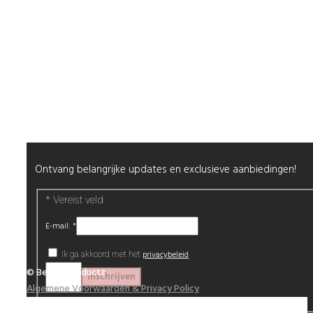
Wenslijst
Retour & Garantie
Nagels
Wimpers
Alle producten
Nieuwsbrief
Ontvang belangrijke updates en exclusieve aanbiedingen!
*
Vereist veld
E-mail:
*
privacybeleid
Ik ga akkoord met het
© Beautyproductz
Algemene Voorwaarden & Privacy Policy