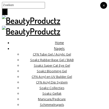
×
×
Home
Nagels
CFN Tube Gel / Acrylic Gel
Soakz Rubber Base Gel / BIAB
Soakz Super Cat Eye Gel
Soakz Blooming Gel
CFN Acryl en UV Builder Gel
CFN Acryl Dip System
Soakz Collecties
Soakz Gellak
Manicure/Pedicure
Schimmelnagels