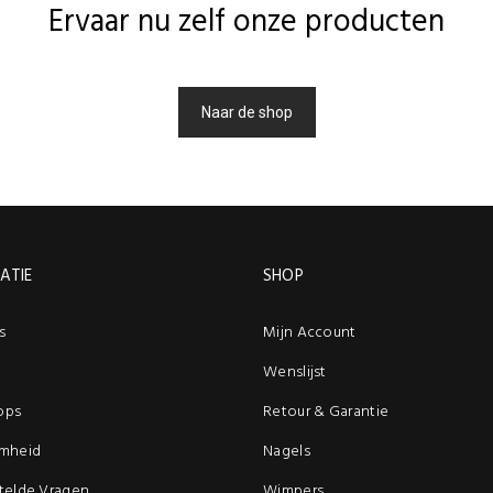
Ervaar nu zelf onze producten
Naar de shop
ATIE
SHOP
s
Mijn Account
Wenslijst
ops
Retour & Garantie
mheid
Nagels
telde Vragen
Wimpers