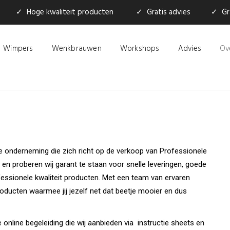
✓ Hoge kwaliteit producten
✓ Gratis advies
✓ Gra
Wimpers
Wenkbrauwen
Workshops
Advies
Ov
ne onderneming die zich richt op de verkoop van Professionele
f en proberen wij garant te staan voor snelle leveringen, goede
rofessionele kwaliteit producten. Met een team van ervaren
roducten waarmee jij jezelf net dat beetje mooier en dus
 online begeleiding die wij aanbieden via instructie sheets en