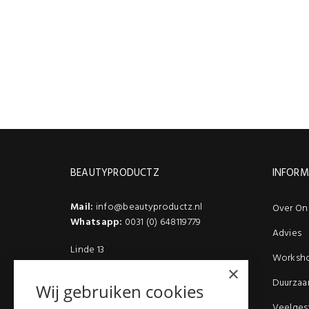
BEAUTYPRODUCTZ
INFORM
Mail:
info@beautyproductz.nl
Over On
Whatsapp:
0031 (0) 648119779
Advies
Linde 13
Worksh
5509 NH Veldhoven
×
(Bezoek enkel op afspraak)
Duurzaa
Wij gebruiken cookies
Veelges