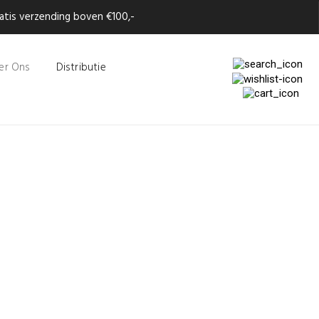
tis verzending boven €100,-
er Ons
Distributie