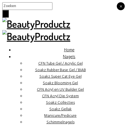
×
×
Home
Nagels
CFN Tube Gel / Acrylic Gel
Soakz Rubber Base Gel / BIAB
Soakz Super Cat Eye Gel
Soakz Blooming Gel
CFN Acryl en UV Builder Gel
CFN Acryl Dip System
Soakz Collecties
Soakz Gellak
Manicure/Pedicure
Schimmelnagels