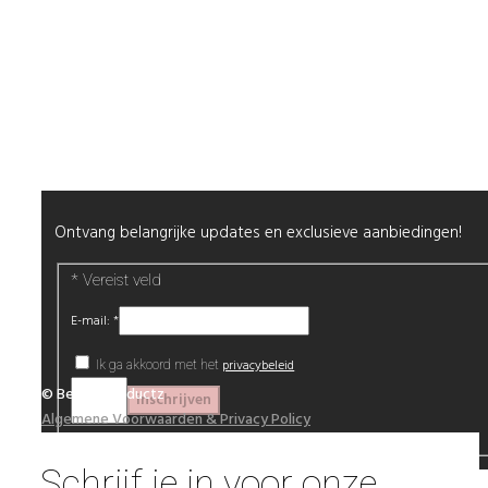
Retour & Garantie
Nagels
Wimpers
Alle producten
Nieuwsbrief
Ontvang belangrijke updates en exclusieve aanbiedingen!
*
Vereist veld
E-mail:
*
privacybeleid
Ik ga akkoord met het
© Beautyproductz
Algemene Voorwaarden & Privacy Policy
Schrijf je in voor onze