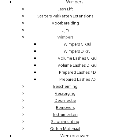
Wimpers
Lash Lift
Starters Pakketten Extensions
Voorbereiding
Lijm
Wimpers
Wimpers C Krul
Wimpers D Krul
Volume Lashes C Krul
Volume Lashes D Krul
Prepared Lashes 4D
Prepared Lashes 7D
Bescherming
Verzorging
Desinfectie
Removers
Instrumenten
Saloninrichting
Oefen Materiaal
Wenkbrauwen