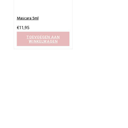
Mascara 5ml
€
11,95
TOEVOEGEN AAN
WINKELWAGEN
BeautyProductz
Mail:
info@beautyproductz.nl
Whatsapp:
0031 (0) 648119779
Linde 13