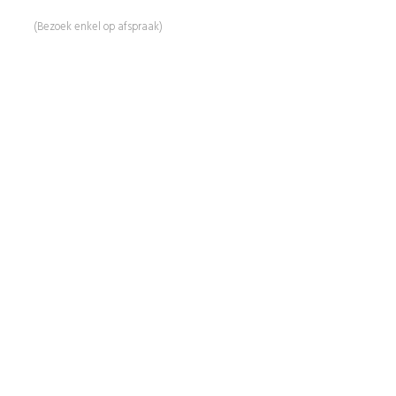
5509 NH Veldhoven
(Bezoek enkel op afspraak)
Informatie
Over Ons
Advies
Workshops
Duurzaamheid
Veelgestelde Vragen
Contact
Shop
Mijn Account
Wenslijst