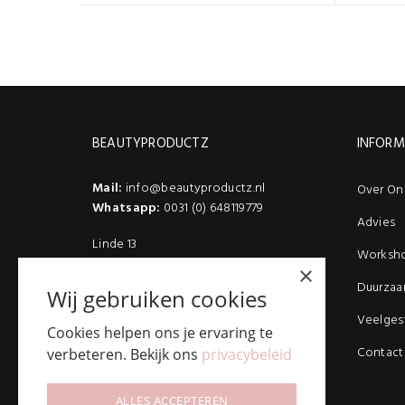
BEAUTYPRODUCTZ
INFORM
Mail:
info@beautyproductz.nl
Over On
Whatsapp:
0031 (0) 648119779
Advies
Linde 13
Worksh
5509 NH Veldhoven
×
(Bezoek enkel op afspraak)
Duurzaa
Wij gebruiken cookies
Veelges
Cookies helpen ons je ervaring te
Contact
verbeteren. Bekijk ons
privacybeleid
ALLES ACCEPTEREN