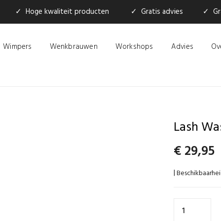
✓ Hoge kwaliteit producten
✓ Gratis advies
✓ Gra
Wimpers
Wenkbrauwen
Workshops
Advies
Ov
Lash Wa
€
29,95
Beschikbaarhei
|