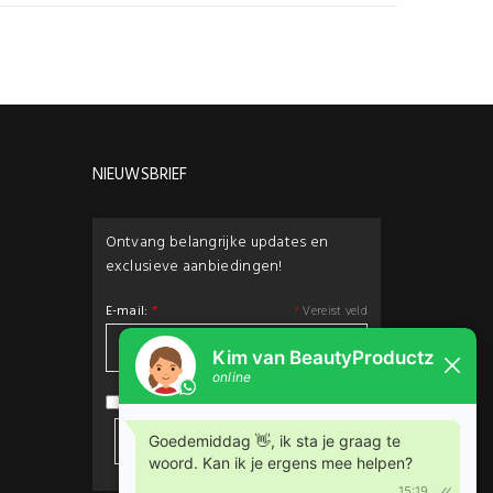
NIEUWSBRIEF
Ontvang belangrijke updates en
exclusieve aanbiedingen!
E-mail:
*
*
Vereist veld
privacybeleid
Ik ga akkoord met het