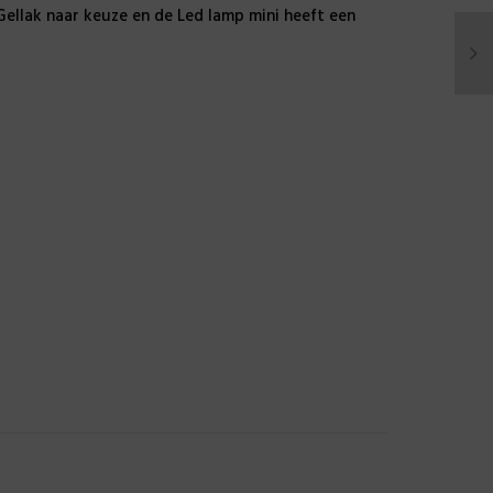
7, 219, 221, 223, 233, 234, G001, G002, G006, G013,
n Gellak naar keuze en de Led lamp mini heeft een