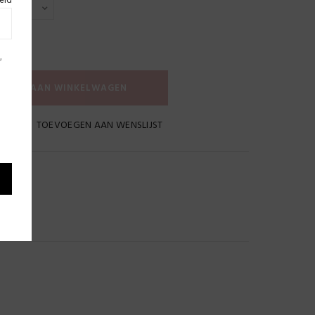
,
EGEN AAN WINKELWAGEN
TOEVOEGEN AAN WENSLIJST
38, 039, 040, 044, 046, 050, 055, 056, 057, 062, 063,
, 108, 117, 130, 132, 133, 134, 137, 138, 144, 148, 157,