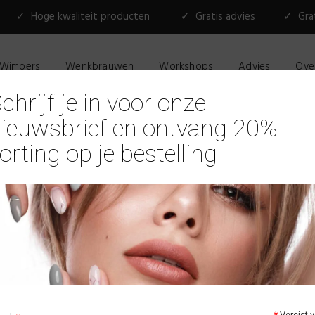
✓ Hoge kwaliteit producten
✓ Gratis advies
✓ Grat
Wimpers
Wenkbrauwen
Workshops
Advies
Ove
chrijf je in voor onze
ieuwsbrief en ontvang 20%
orting op je bestelling
Soakz Gel
verstevig
€
69,95
Beschikbaarheid:
Soakz Gellak K
*
Vereist v