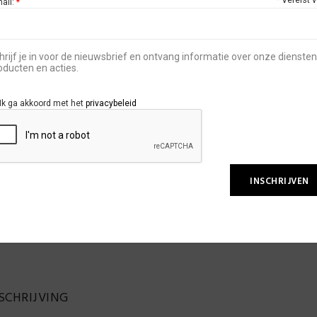
mail:
*
hrijf je in voor de nieuwsbrief en ontvang informatie over onze diensten
oducten en acties.
TOEVO
Ik ga akkoord met het
privacybeleid
SKU:
GSMLED
001, 004, 005, 007, 008, 009, 010, 012, 0
WNLOAD PDF
SCHRIJVING
064, 081, 082, 083, 086, 087, 090, 097, 104
Gellak Kleur