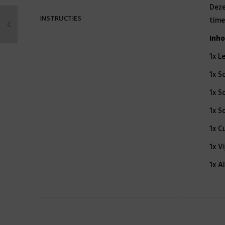
Deze
INSTRUCTIES
time
Inh
1x L
1x S
1x S
1x S
1x C
1x Vi
1x A