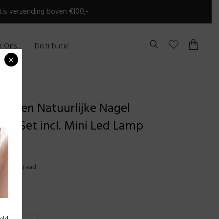
is verzending boven €100,-
r Ons
Distributie
×
lak en Natuurlijke Nagel
ing Set incl. Mini Led Lamp
op voorraad
leur
eld