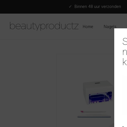
✓ Binnen 48 uur verzonden
Home
Nagels
S
n
k