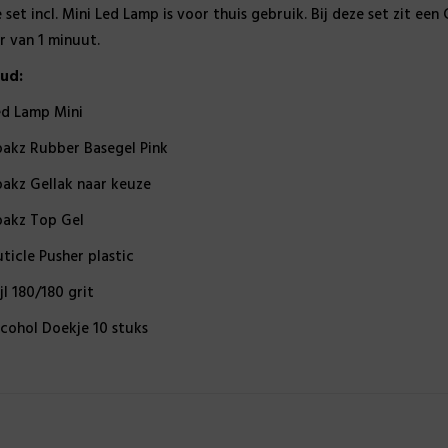
171, 179, 180, 187, 196, 205, 206, 207, 21
 set incl. Mini Led Lamp is voor thuis gebruik. Bij deze set zit ee
G014, G024, G026, G035
r van 1 minuut.
oud:
ed Lamp Mini
oakz Rubber Basegel Pink
oakz Gellak naar keuze
oakz Top Gel
uticle Pusher plastic
jl 180/180 grit
lcohol Doekje 10 stuks