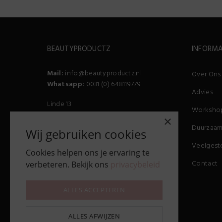
BEAUTYPRODUCTZ
INFORMA
Mail:
info@beautyproductz.nl
Over Ons
Whatsapp:
0031 (0) 648119779
Advies
Linde 13
Worksho
5509 NH Veldhoven
×
(Bezoek enkel op afspraak)
Duurzaam
Wij gebruiken cookies
Veelgest
Cookies helpen ons je ervaring te
Contact
verbeteren. Bekijk ons
privacybeleid
ALLES ACCEPTEREN
ALLES AFWIJZEN