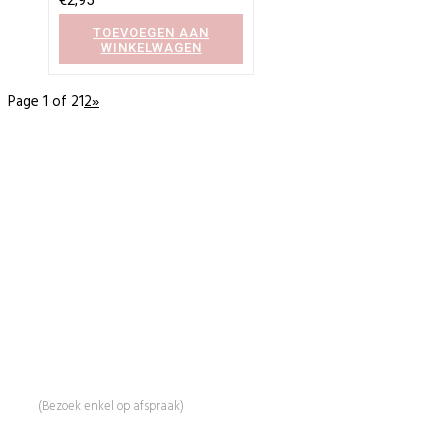
€
2,95
TOEVOEGEN AAN
WINKELWAGEN
Page 1 of 2
1
2
»
BeautyProductz
Mail:
info@beautyproductz.nl
Whatsapp:
0031 (0) 648119779
Linde 13
5509 NH Veldhoven
(Bezoek enkel op afspraak)