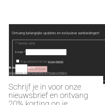
Alle producten
Nieuwsbrief
Ontvang belangrijke updates en exclusieve aanbiedingen!
*
Vereist veld
E-mail:
*
privacybeleid
Ik ga akkoord met het
© Beautyproductz
Algemene Voorwaarden & Privacy Policy
Schrijf je in voor onze
nieuwsbrief en ontvang
20% korting op je