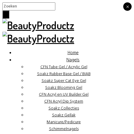
×
×
Home
Nagels
CFN Tube Gel / Acrylic Gel
Soakz Rubber Base Gel / BIAB
Soakz Super Cat Eye Gel
Soakz Blooming Gel
CFN Acryl en UV Builder Gel
CFN Acryl Dip System
Soakz Collecties
Soakz Gellak
Manicure/Pedicure
Schimmelnagels