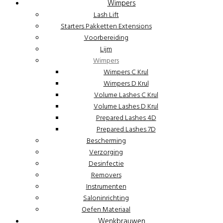
Wimpers
Lash Lift
Starters Pakketten Extensions
Voorbereiding
Lijm
Wimpers
Wimpers C Krul
Wimpers D Krul
Volume Lashes C Krul
Volume Lashes D Krul
Prepared Lashes 4D
Prepared Lashes 7D
Bescherming
Verzorging
Desinfectie
Removers
Instrumenten
Saloninrichting
Oefen Materiaal
Wenkbrauwen