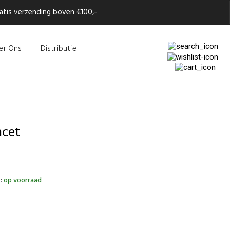
tis verzending boven €100,-
er Ons
Distributie
ncet
:
op voorraad