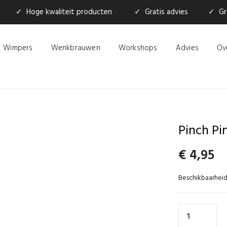
✓ Hoge kwaliteit producten
✓ Gratis advies
✓ Gra
Wimpers
Wenkbrauwen
Workshops
Advies
Ov
Pinch Pi
€
4,95
Beschikbaarheid