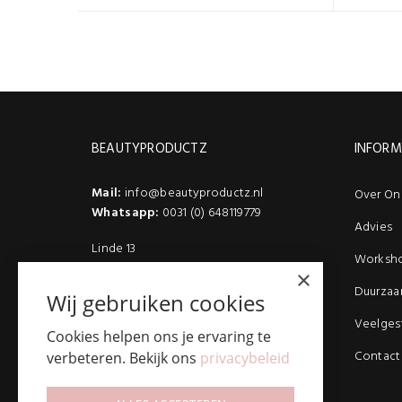
BEAUTYPRODUCTZ
INFORM
Mail:
info@beautyproductz.nl
Over On
Whatsapp:
0031 (0) 648119779
Advies
Linde 13
Worksh
5509 NH Veldhoven
×
(Bezoek enkel op afspraak)
Duurzaa
Wij gebruiken cookies
Veelges
Cookies helpen ons je ervaring te
Contact
verbeteren. Bekijk ons
privacybeleid