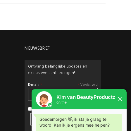
NIEUWSBRIEF
Ontvang belangrijke updates en
exclusieve aanbiedingen!
E-mail:
*
*
Vereist veld
privacybeleid
Ik ga akkoord met het