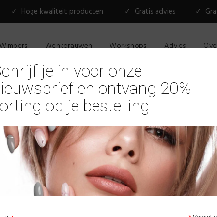
✓ Hoge kwaliteit producten
✓ Gratis advies
✓ Grat
Wimpers
Wenkbrauwen
Workshops
Advies
Ove
chrijf je in voor onze
ieuwsbrief en ontvang 20%
orting op je bestelling
Soakz Pas
€
39,95
Beschikbaarheid:
TOEVO
*
Vereist v