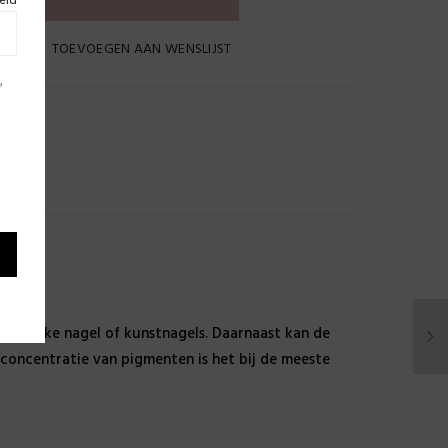
TOEVOEGEN AAN WENSLIJST
,
L
uurlijke nagel of kunstnagels. Daarnaast kan de
concentratie van pigmenten is het bij de meeste