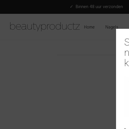
✓ Binnen 48 uur verzonden
Home
Nagels
S
n
k