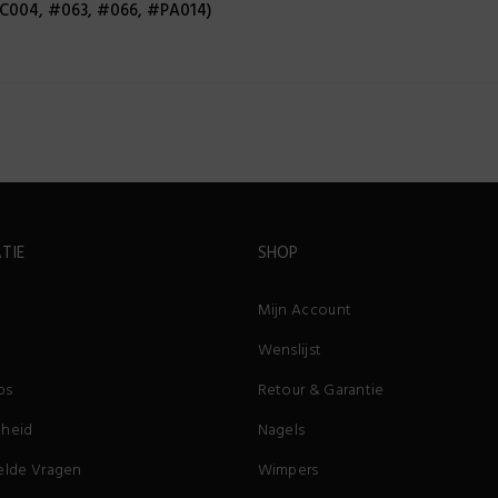
C004, #063, #066, #PA014)
TIE
SHOP
Mijn Account
Wenslijst
ps
Retour & Garantie
heid
Nagels
elde Vragen
Wimpers