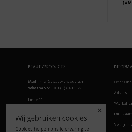
(#M
BEAUTYPRODUCTZ
INFORMA
Mail:
info@beautyproductz.nl
Over Ons
Whatsapp:
0031 (0) 648119779
Advies
Linde 13
Worksho
5509 NH Veldhoven
×
(Bezoek enkel op afspraak)
Duurzaam
Wij gebruiken cookies
Veelgest
Cookies helpen ons je ervaring te