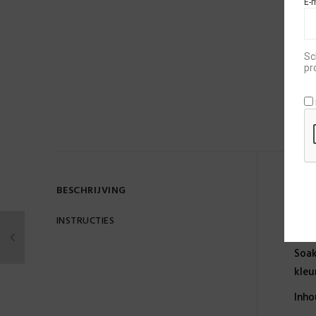
E-
Sc
pr
BESCHRIJVING
OM
INSTRUCTIES
Gebr
Soak
kleu
Inho