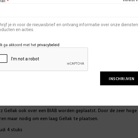
mail:
*
hrijf je in voor de nieuwsbrief en ontvang informatie over onze diensten
oducten en acties.
SKU:
SCOLPASTE
Ik ga akkoord met het
privacybeleid
SCHRIJVING
uik de Soakz Gellak voor het aanbrengen van een Gellak op de nat
z Gellak ook over een BIAB worden geplaatst. Door de zeer hoge 
ren maar nodig om een laag Gellak te plaatsen.
ud: 4 stuks