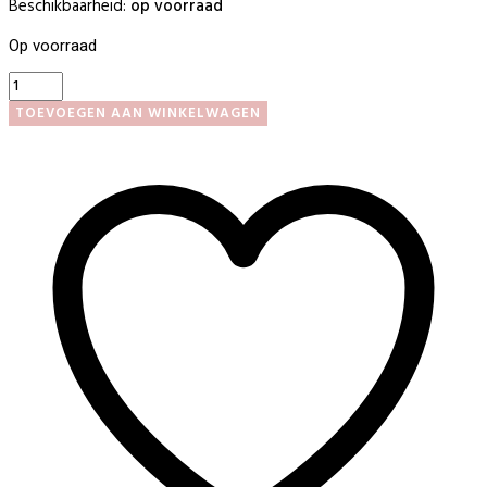
Beschikbaarheid:
op voorraad
Op voorraad
Soakz
Red
TOEVOEGEN AAN WINKELWAGEN
Velvet
Collection
aantal