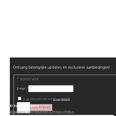
Mijn Account
Wenslijst
Retour & Garantie
Nagels
Wimpers
Alle producten
Nieuwsbrief
Ontvang belangrijke updates en exclusieve aanbiedingen!
*
Vereist veld
E-mail:
*
privacybeleid
Ik ga akkoord met het
© Beautyproductz
Algemene Voorwaarden & Privacy Policy