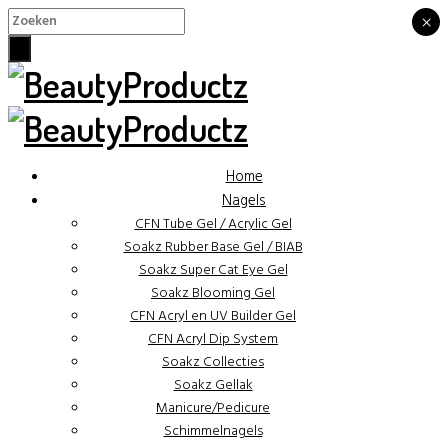
×
×
Home
Nagels
CFN Tube Gel / Acrylic Gel
Soakz Rubber Base Gel / BIAB
Soakz Super Cat Eye Gel
Soakz Blooming Gel
CFN Acryl en UV Builder Gel
CFN Acryl Dip System
Soakz Collecties
Soakz Gellak
Manicure/Pedicure
Schimmelnagels