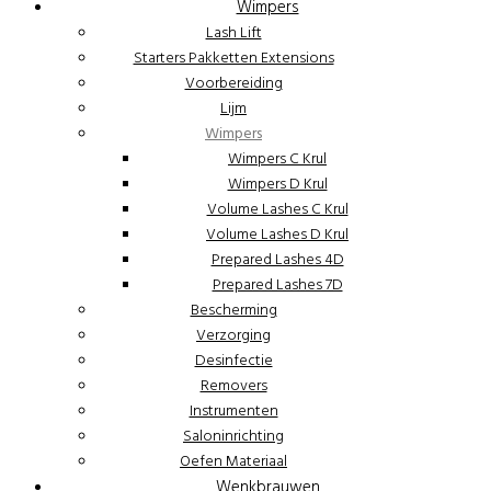
Wimpers
Lash Lift
Starters Pakketten Extensions
Voorbereiding
Lijm
Wimpers
Wimpers C Krul
Wimpers D Krul
Volume Lashes C Krul
Volume Lashes D Krul
Prepared Lashes 4D
Prepared Lashes 7D
Bescherming
Verzorging
Desinfectie
Removers
Instrumenten
Saloninrichting
Oefen Materiaal
Wenkbrauwen