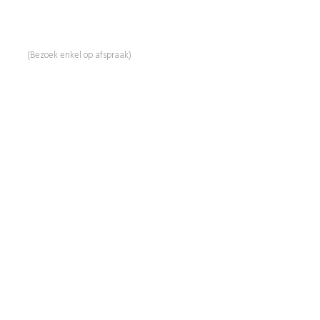
Linde 13
5509 NH Veldhoven
(Bezoek enkel op afspraak)
Informatie
Over Ons
Advies
Workshops
Duurzaamheid
Veelgestelde Vragen
Contact
Shop