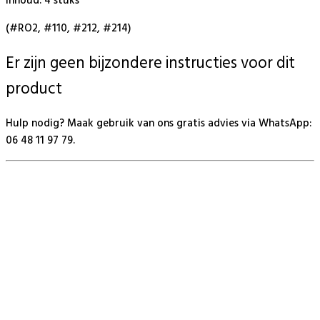
Inhoud: 4 stuks
(#RO2, #110, #212, #214)
Er zijn geen bijzondere instructies voor dit
product
Hulp nodig? Maak gebruik van ons gratis advies via WhatsApp:
06 48 11 97 79.
BeautyProductz
Mail:
info@beautyproductz.nl
Whatsapp:
0031 (0) 648119779