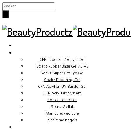
×
✓ Binnen 48 uur verzonden
CFN Tube Gel / Acrylic Gel
Soakz Rubber Base Gel / BIAB
Soakz Super Cat Eye Gel
Soakz Blooming Gel
CFN Acryl en UV Builder Gel
CFN Acryl Dip System
Soakz Collecties
Soakz Gellak
Manicure/Pedicure
Schimmelnagels