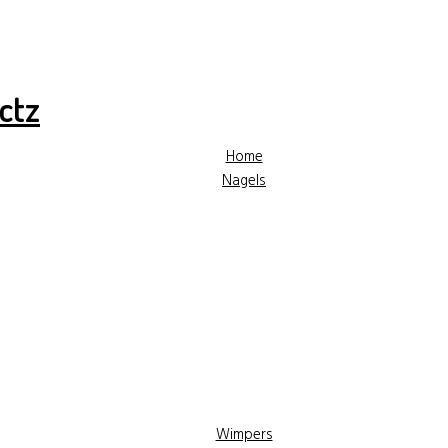
✓ Hoge kwaliteit producten
✓ Gratis advies
✓ Gr
Home
Nagels
Wimpers