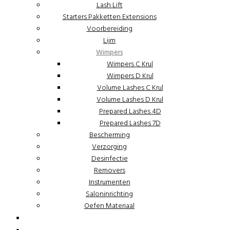
Lash Lift
Starters Pakketten Extensions
Voorbereiding
Lijm
Wimpers
Wimpers C Krul
Wimpers D Krul
Volume Lashes C Krul
Volume Lashes D Krul
Prepared Lashes 4D
Prepared Lashes 7D
Bescherming
Verzorging
Desinfectie
Removers
Instrumenten
Saloninrichting
Oefen Materiaal