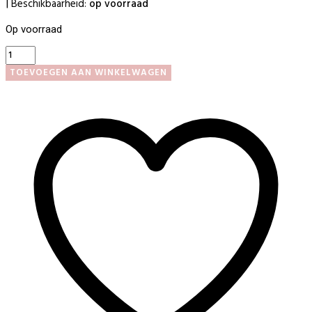
Beschikbaarheid:
op voorraad
|
Op voorraad
Lakwieltje
ovaal
TOEVOEGEN AAN WINKELWAGEN
aantal