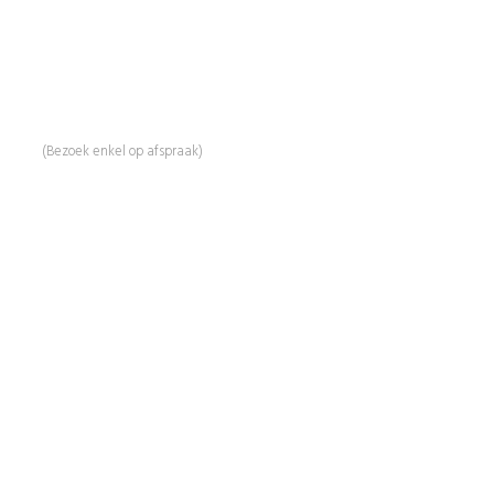
Mail:
info@beautyproductz.nl
Whatsapp:
0031 (0) 648119779
Linde 13
5509 NH Veldhoven
(Bezoek enkel op afspraak)
Informatie
Over Ons
Advies
Workshops
Duurzaamheid
Veelgestelde Vragen
Contact