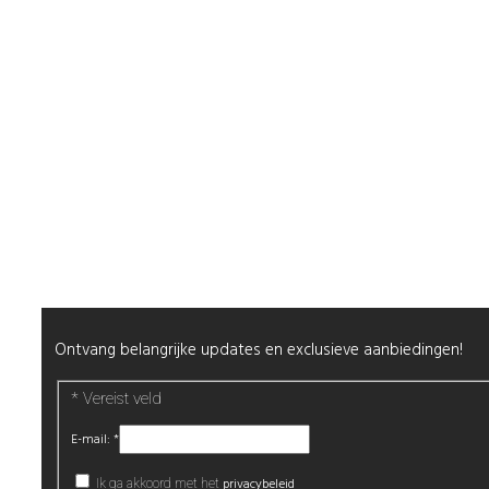
Shop
Mijn Account
Wenslijst
Retour & Garantie
Nagels
Wimpers
Alle producten
Nieuwsbrief
Ontvang belangrijke updates en exclusieve aanbiedingen!
*
Vereist veld
E-mail:
*
privacybeleid
Ik ga akkoord met het