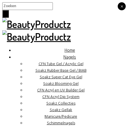
×
×
Home
Nagels
CFN Tube Gel / Acrylic Gel
Soakz Rubber Base Gel / BIAB
Soakz Super Cat Eye Gel
Soakz Blooming Gel
CFN Acryl en UV Builder Gel
CFN Acryl Dip System
Soakz Collecties
Soakz Gellak
Manicure/Pedicure
Schimmelnagels