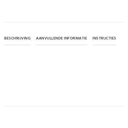
BESCHRIJVING
AANVULLENDE INFORMATIE
INSTRUCTIES
Gewicht
0,112 kg
Afmetingen
115 × 170 × 80 cm