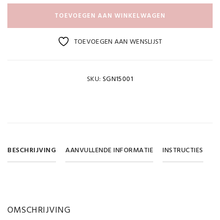
TOEVOEGEN AAN WINKELWAGEN
TOEVOEGEN AAN WENSLIJST
SKU:
SGN15001
BESCHRIJVING
AANVULLENDE INFORMATIE
INSTRUCTIES
Gewicht
DOWNLOAD PDF
OMSCHRIJVING
0,065 kg