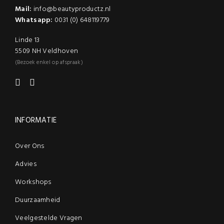
productpagina
Mail:
info@beautyproductz.nl
Whatsapp:
0031 (0) 648119779
Linde 13
5509 NH Veldhoven
(Bezoek enkel op afspraak)
INFORMATIE
Over Ons
Advies
Workshops
Duurzaamheid
Veelgestelde Vragen