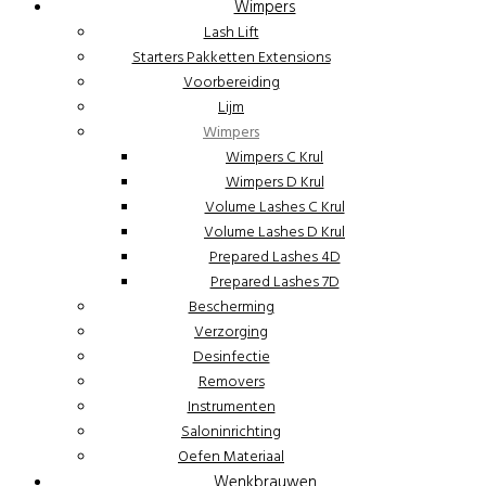
Wimpers
Lash Lift
Starters Pakketten Extensions
Voorbereiding
Lijm
Wimpers
Wimpers C Krul
Wimpers D Krul
Volume Lashes C Krul
Volume Lashes D Krul
Prepared Lashes 4D
Prepared Lashes 7D
Bescherming
Verzorging
Desinfectie
Removers
Instrumenten
Saloninrichting
Oefen Materiaal
Wenkbrauwen