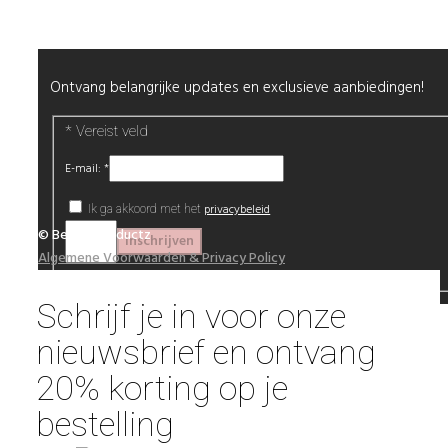
Nieuwsbrief
Ontvang belangrijke updates en exclusieve aanbiedingen!
*
Vereist veld
E-mail:
*
privacybeleid
Ik ga akkoord met het
© Beautyproductz
Algemene Voorwaarden & Privacy Policy
Schrijf je in voor onze
nieuwsbrief en ontvang
20% korting op je
bestelling