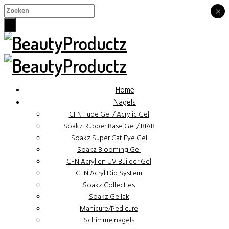
×
×
Home
Nagels
CFN Tube Gel / Acrylic Gel
Soakz Rubber Base Gel / BIAB
Soakz Super Cat Eye Gel
Soakz Blooming Gel
CFN Acryl en UV Builder Gel
CFN Acryl Dip System
Soakz Collecties
Soakz Gellak
Manicure/Pedicure
Schimmelnagels