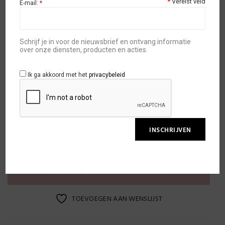
White Tips no well
*
Vereist veld
E-mail:
*
Prijsklasse:
€
10,95
-
€
18,95
€10,95
Schrijf je in voor de nieuwsbrief en ontvang informatie
Beschikbaarheid:
op voorraad
|
over onze diensten, producten en acties.
tot
Ik ga akkoord met het
privacybeleid
Inhoud
€18,95
TOEVOEGEN AAN WINKELWAGEN
TOEVOEGEN AAN WENSLIJST