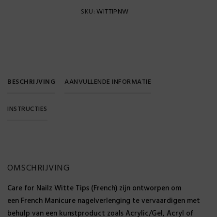
SKU:
WITTIPNW
BESCHRIJVING
AANVULLENDE INFORMATIE
INSTRUCTIES
Gewicht
OMSCHRIJVING
0,075 kg
Care for Nailz Witte Tips (French) zijn ontworpen om
SKU
een French Manicure nagelverlenging te vervaardigen met
behulp van een kunstproduct zoals Acrylic/Gel, Acryl of
stuks