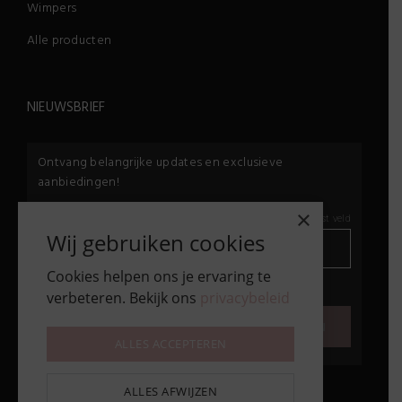
Wimpers
Alle producten
NIEUWSBRIEF
Ontvang belangrijke updates en exclusieve
aanbiedingen!
×
E-mail:
*
*
Vereist veld
Wij gebruiken cookies
Cookies helpen ons je ervaring te
privacybeleid
verbeteren. Bekijk ons
privacybeleid
Ik ga akkoord met het
7 + 8 =
ALLES ACCEPTEREN
ALLES AFWIJZEN