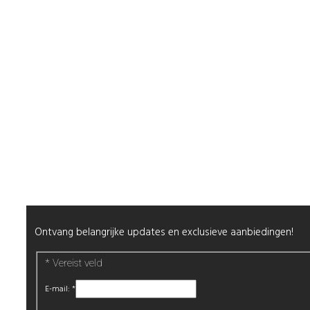
Shop
Mijn Account
Wenslijst
Retour & Garantie
Nagels
Wimpers
Alle producten
Nieuwsbrief
Ontvang belangrijke updates en exclusieve aanbiedingen!
*
Vereist veld
E-mail:
*