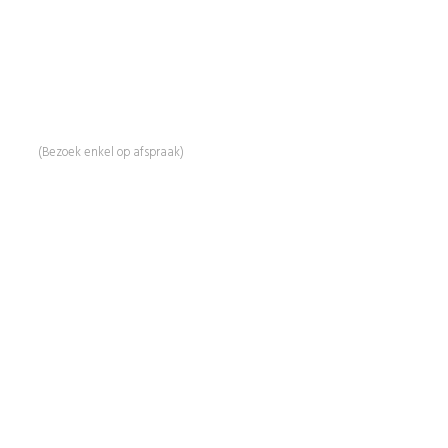
Mail:
info@beautyproductz.nl
Whatsapp:
0031 (0) 648119779
Linde 13
5509 NH Veldhoven
(Bezoek enkel op afspraak)
Informatie
Over Ons
Advies
Workshops
Duurzaamheid
Veelgestelde Vragen
Contact