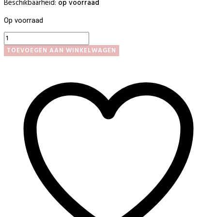
Beschikbaarheid:
op voorraad
Op voorraad
Lijm
5gr
TOEVOEGEN AAN WINKELWAGEN
aantal