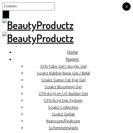
×
×
Home
Nagels
CFN Tube Gel / Acrylic Gel
Soakz Rubber Base Gel / BIAB
Soakz Super Cat Eye Gel
Soakz Blooming Gel
CFN Acryl en UV Builder Gel
CFN Acryl Dip System
Soakz Collecties
Soakz Gellak
Manicure/Pedicure
Schimmelnagels