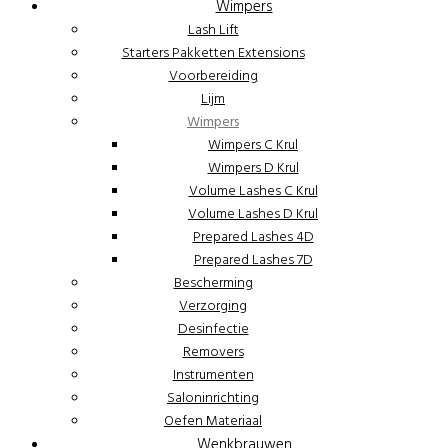
Wimpers
Lash Lift
Starters Pakketten Extensions
Voorbereiding
Lijm
Wimpers
Wimpers C Krul
Wimpers D Krul
Volume Lashes C Krul
Volume Lashes D Krul
Prepared Lashes 4D
Prepared Lashes 7D
Bescherming
Verzorging
Desinfectie
Removers
Instrumenten
Saloninrichting
Oefen Materiaal
Wenkbrauwen