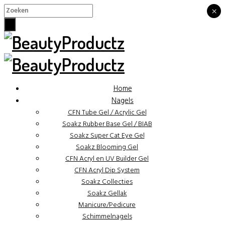
×
×
Home
Nagels
CFN Tube Gel / Acrylic Gel
Soakz Rubber Base Gel / BIAB
Soakz Super Cat Eye Gel
Soakz Blooming Gel
CFN Acryl en UV Builder Gel
CFN Acryl Dip System
Soakz Collecties
Soakz Gellak
Manicure/Pedicure
Schimmelnagels