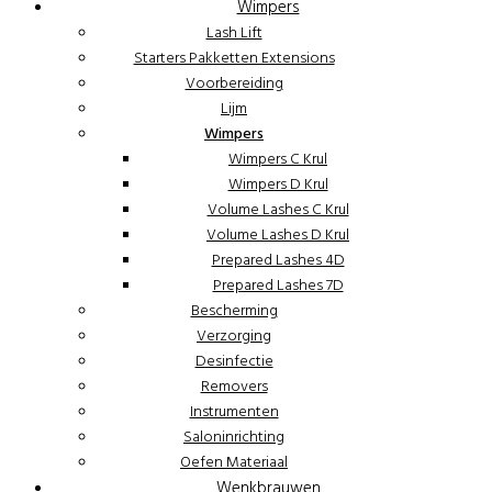
Wimpers
Lash Lift
Starters Pakketten Extensions
Voorbereiding
Lijm
Wimpers
Wimpers C Krul
Wimpers D Krul
Volume Lashes C Krul
Volume Lashes D Krul
Prepared Lashes 4D
Prepared Lashes 7D
Bescherming
Verzorging
Desinfectie
Removers
Instrumenten
Saloninrichting
Oefen Materiaal
Wenkbrauwen