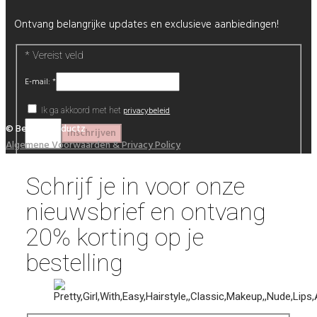
Ontvang belangrijke updates en exclusieve aanbiedingen!
*
Vereist veld
E-mail:
*
privacybeleid
Ik ga akkoord met het
© Beautyproductz
Algemene Voorwaarden & Privacy Policy
Schrijf je in voor onze
nieuwsbrief en ontvang
20% korting op je
bestelling