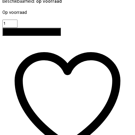
Beschikbaarheid:
op voorraad
Op voorraad
Sjablonen
Goudkleurig
Toevoegen aan winkelwagen
500st
aantal