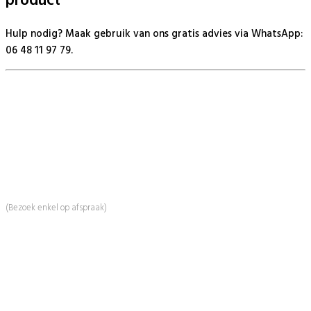
product
Hulp nodig? Maak gebruik van ons gratis advies via WhatsApp:
06 48 11 97 79.
BeautyProductz
Mail:
info@beautyproductz.nl
Whatsapp:
0031 (0) 648119779
Linde 13
5509 NH Veldhoven
(Bezoek enkel op afspraak)
Informatie