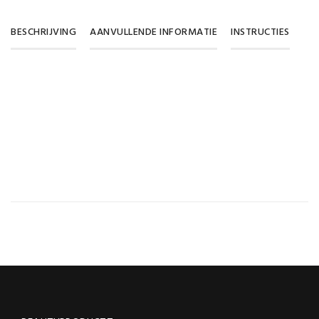
BESCHRIJVING
AANVULLENDE INFORMATIE
INSTRUCTIES
Gewicht
0,075 kg
SKU
doos
Inhoud
100 stuks, 200 stuks, 400 stuks