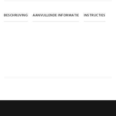
BESCHRIJVING
AANVULLENDE INFORMATIE
INSTRUCTIES
Gewicht
0,015 kg
Maat
#1
,
#2
,
#3
,
#4
,
#5
,
#6
,
#7
,
#8
,
#9
,
#10
SKU
stuks