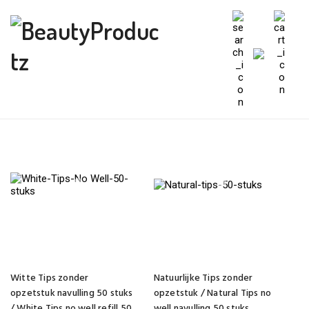
Dit
Dit
product
product
Witte Tips zonder
Natuurlijke Tips zonder
heeft
heeft
meerdere
meerdere
opzetstuk navulling 50 stuks
opzetstuk / Natural Tips no
variaties.
variaties.
/ White Tips no well refill 50
well navulling 50 stuks