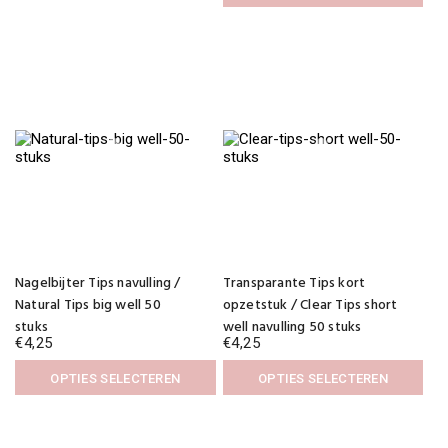
gekozen
Dit
worden
product
op
heeft
de
meerdere
productpagina
variaties.
Deze
optie
kan
gekozen
worden
op
de
productpagina
Dit
Dit
product
product
Nagelbijter Tips navulling /
Transparante Tips kort
heeft
heeft
meerdere
meerdere
Natural Tips big well 50
opzetstuk / Clear Tips short
variaties.
variaties.
stuks
well navulling 50 stuks
Deze
Deze
€
4,25
€
4,25
optie
optie
kan
kan
OPTIES SELECTEREN
OPTIES SELECTEREN
gekozen
gekozen
Dit
Dit
worden
worden
product
product
op
op
heeft
heeft
de
de