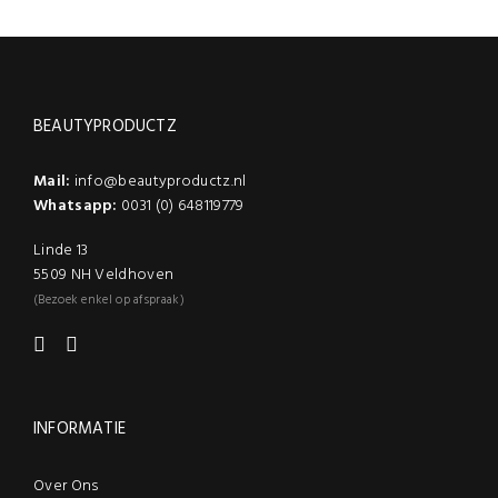
meerdere
meerdere
productpagina
productpagina
variaties.
variaties.
Deze
Deze
optie
optie
kan
kan
gekozen
gekozen
BEAUTYPRODUCTZ
worden
worden
op
op
de
de
Mail:
info@beautyproductz.nl
productpagina
productpagina
Whatsapp:
0031 (0) 648119779
Linde 13
5509 NH Veldhoven
(Bezoek enkel op afspraak)
INFORMATIE
Over Ons