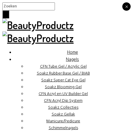
×
×
Home
Nagels
CFN Tube Gel / Acrylic Gel
Soakz Rubber Base Gel / BIAB
Soakz Super Cat Eye Gel
Soakz Blooming Gel
CFN Acryl en UV Builder Gel
CFN Acryl Dip System
Soakz Collecties
Soakz Gellak
Manicure/Pedicure
Schimmelnagels