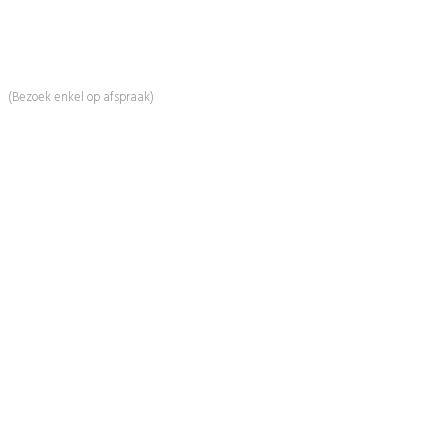
Whatsapp:
0031 (0) 648119779
Linde 13
5509 NH Veldhoven
(Bezoek enkel op afspraak)
Informatie
Over Ons
Advies
Workshops
Duurzaamheid
Veelgestelde Vragen
Contact
Shop