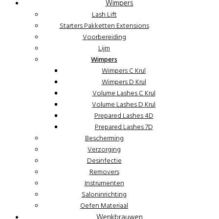
Wimpers
Lash Lift
Starters Pakketten Extensions
Voorbereiding
Lijm
Wimpers
Wimpers C Krul
Wimpers D Krul
Volume Lashes C Krul
Volume Lashes D Krul
Prepared Lashes 4D
Prepared Lashes 7D
Bescherming
Verzorging
Desinfectie
Removers
Instrumenten
Saloninrichting
Oefen Materiaal
Wenkbrauwen