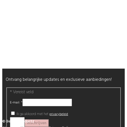
Mijn Account
Wenslijst
Retour & Garantie
Nagels
Wimpers
Alle producten
Nieuwsbrief
Ontvang belangrijke updates en exclusieve aanbiedingen!
*
Vereist veld
E-mail:
*
privacybeleid
Ik ga akkoord met het
© Beautyproductz