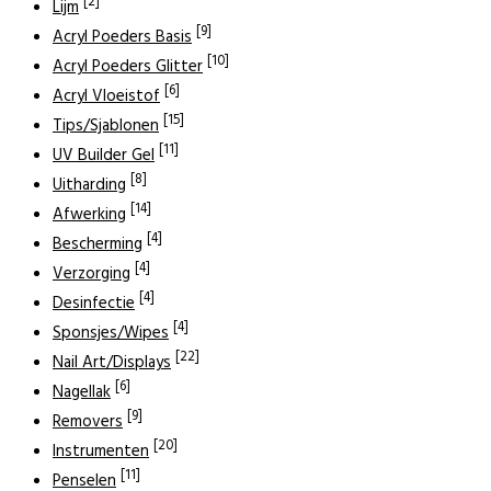
[2]
Lijm
[9]
Acryl Poeders Basis
[10]
Acryl Poeders Glitter
[6]
Acryl Vloeistof
[15]
Tips/Sjablonen
[11]
UV Builder Gel
[8]
Uitharding
[14]
Afwerking
[4]
Bescherming
[4]
Verzorging
[4]
Desinfectie
[4]
Sponsjes/Wipes
[22]
Nail Art/Displays
[6]
Nagellak
[9]
Removers
[20]
Instrumenten
[11]
Penselen