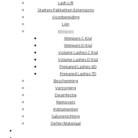
Lash Lift
Starters Pakketten Extensions
Voorbereiding
Lijm
Wimpers
Wimpers C Krul
Wimpers D Krul
Volume Lashes C Krul
Volume Lashes D Krul
Prepared Lashes 4D
Prepared Lashes 7D
Bescherming
Verzorging
Desinfectie
Removers
Instrumenten
Saloninrichting
Oefen Materiaal