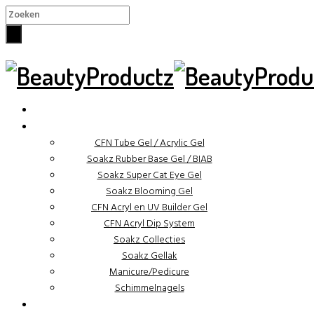
×
✓ Binnen 48 uur verzonden
CFN Tube Gel / Acrylic Gel
Soakz Rubber Base Gel / BIAB
Soakz Super Cat Eye Gel
Soakz Blooming Gel
CFN Acryl en UV Builder Gel
CFN Acryl Dip System
Soakz Collecties
Soakz Gellak
Manicure/Pedicure
Schimmelnagels