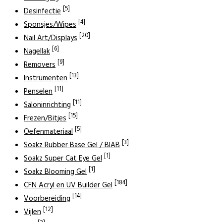
[5]
Desinfectie
[4]
Sponsjes/Wipes
[20]
Nail Art/Displays
[6]
Nagellak
[9]
Removers
[13]
Instrumenten
[11]
Penselen
[11]
Saloninrichting
[15]
Frezen/Bitjes
[5]
Oefenmateriaal
[3]
Soakz Rubber Base Gel / BIAB
[1]
Soakz Super Cat Eye Gel
[1]
Soakz Blooming Gel
[184]
CFN Acryl en UV Builder Gel
[14]
Voorbereiding
[12]
Vijlen