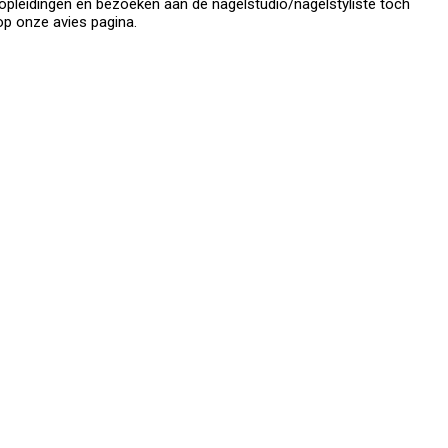
 opleidingen en bezoeken aan de nagelstudio/nagelstyliste toch
op onze avies pagina.