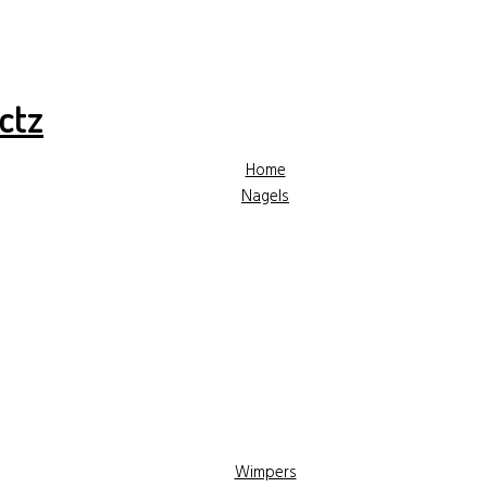
✓ Hoge kwaliteit producten
✓ Gratis advies
✓ Gr
Home
Nagels
Wimpers