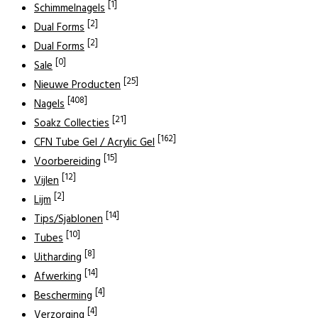
[1]
Schimmelnagels
[2]
Dual Forms
[2]
Dual Forms
[0]
Sale
[25]
Nieuwe Producten
[408]
Nagels
[21]
Soakz Collecties
[162]
CFN Tube Gel / Acrylic Gel
[15]
Voorbereiding
[12]
Vijlen
[2]
Lijm
[14]
Tips/Sjablonen
[10]
Tubes
[8]
Uitharding
[14]
Afwerking
[4]
Bescherming
[4]
Verzorging