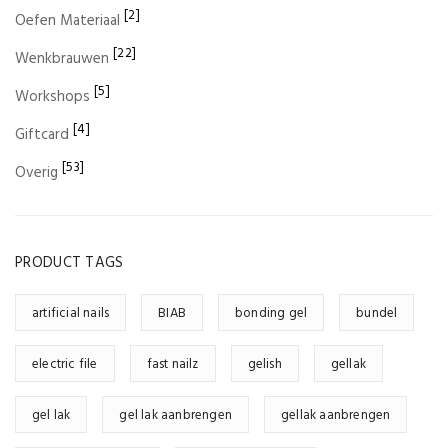
[2]
Oefen Materiaal
[22]
Wenkbrauwen
[5]
Workshops
[4]
Giftcard
[53]
Overig
PRODUCT TAGS
artificial nails
BIAB
bonding gel
bundel
electric file
fast nailz
gelish
gellak
gel lak
gel lak aanbrengen
gellak aanbrengen