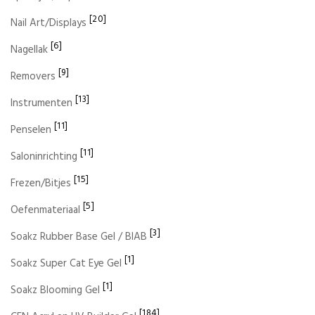
[20]
Nail Art/Displays
[6]
Nagellak
[9]
Removers
[13]
Instrumenten
[11]
Penselen
[11]
Saloninrichting
[15]
Frezen/Bitjes
[5]
Oefenmateriaal
[3]
Soakz Rubber Base Gel / BIAB
[1]
Soakz Super Cat Eye Gel
[1]
Soakz Blooming Gel
[184]