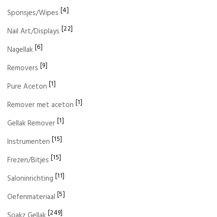
[4]
Sponsjes/Wipes
[22]
Nail Art/Displays
[6]
Nagellak
[9]
Removers
[1]
Pure Aceton
[1]
Remover met aceton
[1]
Gellak Remover
[15]
Instrumenten
[15]
Frezen/Bitjes
[11]
Saloninrichting
[5]
Oefenmateriaal
[249]
Soakz Gellak