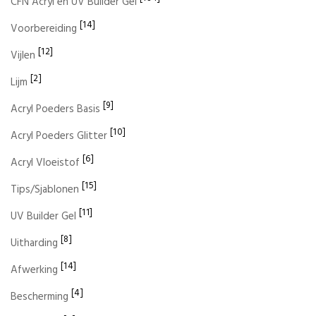
CFN Acryl en UV Builder Gel
[14]
Voorbereiding
[12]
Vijlen
[2]
Lijm
[9]
Acryl Poeders Basis
[10]
Acryl Poeders Glitter
[6]
Acryl Vloeistof
[15]
Tips/Sjablonen
[11]
UV Builder Gel
[8]
Uitharding
[14]
Afwerking
[4]
Bescherming