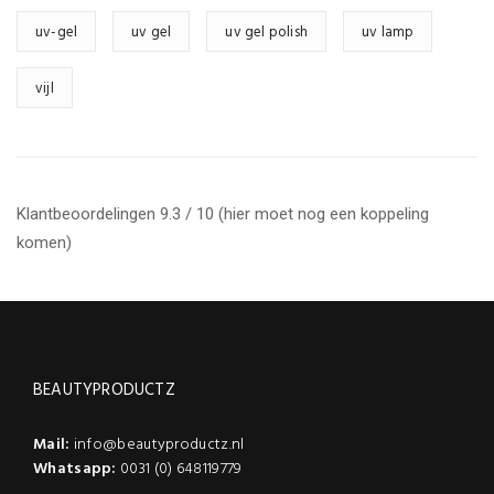
uv-gel
uv gel
uv gel polish
uv lamp
vijl
Klantbeoordelingen 9.3 / 10 (hier moet nog een koppeling
komen)
BEAUTYPRODUCTZ
Mail:
info@beautyproductz.nl
Whatsapp:
0031 (0) 648119779