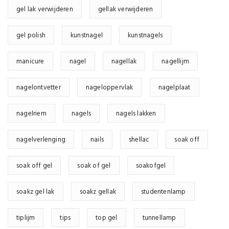
gel lak verwijderen
gellak verwijderen
gel polish
kunstnagel
kunstnagels
manicure
nagel
nagellak
nagellijm
nagelontvetter
nageloppervlak
nagelplaat
nagelriem
nagels
nagels lakken
nagelverlenging
nails
shellac
soak off
soak off gel
soak of gel
soakofgel
soakz gel lak
soakz gellak
studentenlamp
tiplijm
tips
top gel
tunnellamp