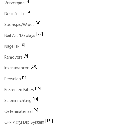
[4]
Verzorging
[4]
Desinfectie
[4]
Sponsjes/Wipes
[22]
Nail Art/Displays
[6]
Nagellak
[9]
Removers
[20]
Instrumenten
[11]
Penselen
[15]
Frezen en Bitjes
[11]
Saloninrichting
[5]
Oefenmateriaal
[161]
CFN Acryl Dip System