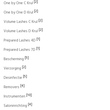
[2]
One by One C Krul
[2]
One by One D Krul
[2]
Volume Lashes C Krul
[2]
Volume Lashes D Krul
[1]
Prepared Lashes 4D
[1]
Prepared Lashes 7D
[5]
Bescherming
[2]
Verzorging
[5]
Desinfectie
[4]
Removers
[10]
Instrumenten
[4]
Saloninrichting