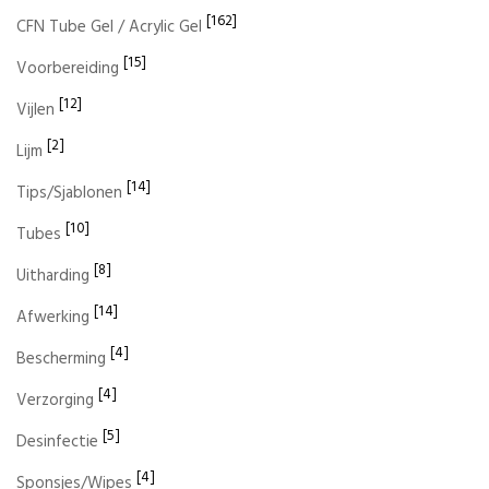
[162]
CFN Tube Gel / Acrylic Gel
[15]
Voorbereiding
[12]
Vijlen
[2]
Lijm
[14]
Tips/Sjablonen
[10]
Tubes
[8]
Uitharding
[14]
Afwerking
[4]
Bescherming
[4]
Verzorging
[5]
Desinfectie
[4]
Sponsjes/Wipes