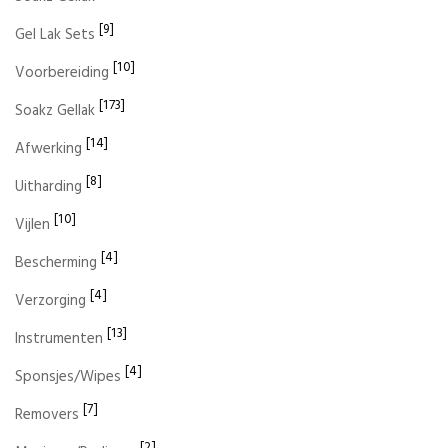
[9]
Gel Lak Sets
[10]
Voorbereiding
[173]
Soakz Gellak
[14]
Afwerking
[8]
Uitharding
[10]
Vijlen
[4]
Bescherming
[4]
Verzorging
[13]
Instrumenten
[4]
Sponsjes/Wipes
[7]
Removers
[2]