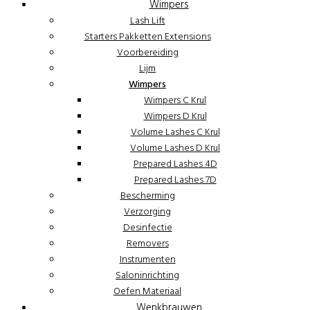
Wimpers
Lash Lift
Starters Pakketten Extensions
Voorbereiding
Lijm
Wimpers
Wimpers C Krul
Wimpers D Krul
Volume Lashes C Krul
Volume Lashes D Krul
Prepared Lashes 4D
Prepared Lashes 7D
Bescherming
Verzorging
Desinfectie
Removers
Instrumenten
Saloninrichting
Oefen Materiaal
Wenkbrauwen