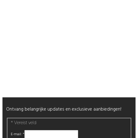
Contact
Shop
Mijn Account
Wenslijst
Retour & Garantie
Nagels
Wimpers
Alle producten
Nieuwsbrief
Ontvang belangrijke updates en exclusieve aanbiedingen!
*
Vereist veld
E-mail:
*