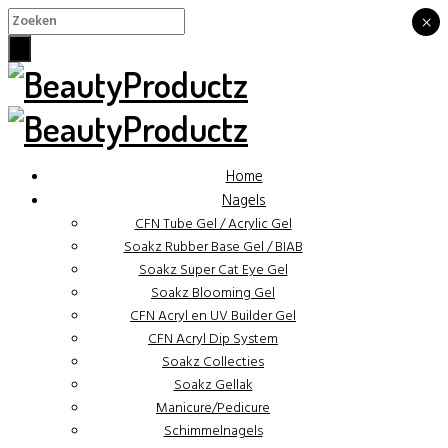
×
×
Home
Nagels
CFN Tube Gel / Acrylic Gel
Soakz Rubber Base Gel / BIAB
Soakz Super Cat Eye Gel
Soakz Blooming Gel
CFN Acryl en UV Builder Gel
CFN Acryl Dip System
Soakz Collecties
Soakz Gellak
Manicure/Pedicure
Schimmelnagels