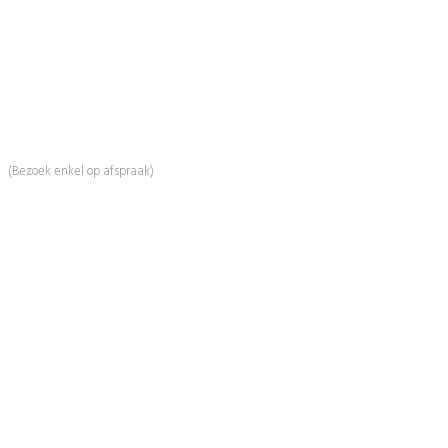
BeautyProductz
Mail:
info@beautyproductz.nl
Whatsapp:
0031 (0) 648119779
Linde 13
5509 NH Veldhoven
(Bezoek enkel op afspraak)
Informatie
Over Ons
Advies
Workshops
Duurzaamheid
Veelgestelde Vragen