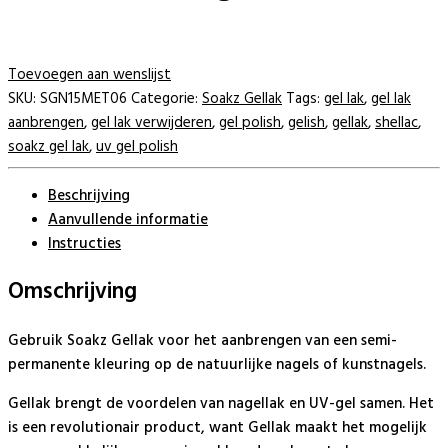
Toevoegen aan wenslijst
SKU:
SGN15MET06
Categorie:
Soakz Gellak
Tags:
gel lak
,
gel lak
aanbrengen
,
gel lak verwijderen
,
gel polish
,
gelish
,
gellak
,
shellac
,
soakz gel lak
,
uv gel polish
Beschrijving
Aanvullende informatie
Instructies
Omschrijving
Gebruik Soakz Gellak voor het aanbrengen van een semi-
permanente kleuring op de natuurlijke nagels of kunstnagels.
Gellak brengt de voordelen van nagellak en UV-gel samen. Het
is een revolutionair product, want Gellak maakt het mogelijk