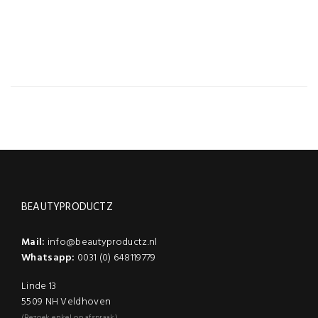
0,065 kg
SKU
stuks
BEAUTYPRODUCTZ
Mail:
info@beautyproductz.nl
Whatsapp:
0031 (0) 648119779
Linde 13
5509 NH Veldhoven