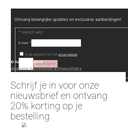
Ontvang belangrijke updates en exclusieve aanbiedingen!
*
Vereist veld
E-mail:
*
privacybeleid
Ik ga akkoord met het
© Beautyproductz
Algemene Voorwaarden & Privacy Policy
Schrijf je in voor onze
nieuwsbrief en ontvang
20% korting op je
bestelling