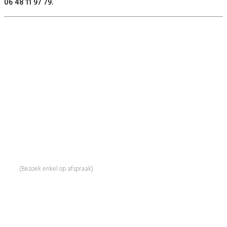
06 48 11 97 79.
BeautyProductz
Mail:
info@beautyproductz.nl
Whatsapp:
0031 (0) 648119779
Linde 13
5509 NH Veldhoven
(Bezoek enkel op afspraak)