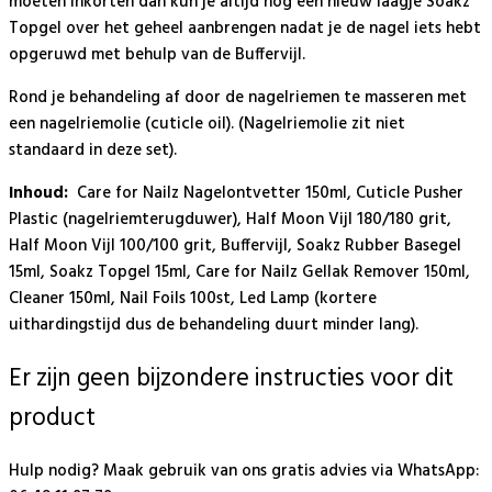
moeten inkorten dan kun je altijd nog een nieuw laagje Soakz
Topgel over het geheel aanbrengen nadat je de nagel iets hebt
opgeruwd met behulp van de Buffervijl.
Rond je behandeling af door de nagelriemen te masseren met
een nagelriemolie (cuticle oil). (Nagelriemolie zit niet
standaard in deze set).
Inhoud:
Care for Nailz Nagelontvetter 150ml, Cuticle Pusher
Plastic (nagelriemterugduwer), Half Moon Vijl 180/180 grit,
Half Moon Vijl 100/100 grit, Buffervijl, Soakz Rubber Basegel
15ml, Soakz Topgel 15ml, Care for Nailz Gellak Remover 150ml,
Cleaner 150ml, Nail Foils 100st, Led Lamp (kortere
uithardingstijd dus de behandeling duurt minder lang).
Er zijn geen bijzondere instructies voor dit
product
Hulp nodig? Maak gebruik van ons gratis advies via WhatsApp: