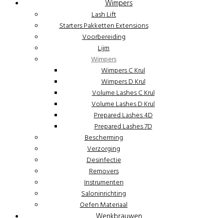
Wimpers
Lash Lift
Starters Pakketten Extensions
Voorbereiding
Lijm
Wimpers
Wimpers C Krul
Wimpers D Krul
Volume Lashes C Krul
Volume Lashes D Krul
Prepared Lashes 4D
Prepared Lashes 7D
Bescherming
Verzorging
Desinfectie
Removers
Instrumenten
Saloninrichting
Oefen Materiaal
Wenkbrauwen