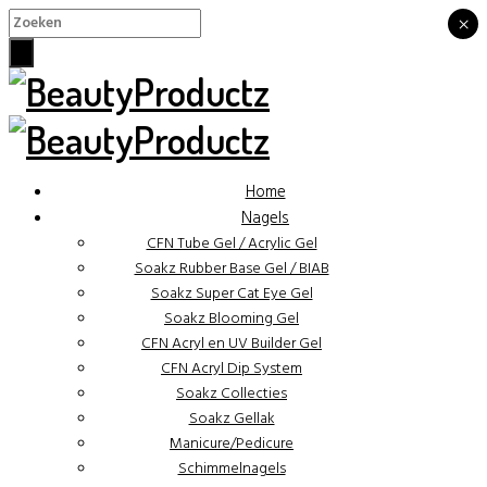
×
×
Home
Nagels
CFN Tube Gel / Acrylic Gel
Soakz Rubber Base Gel / BIAB
Soakz Super Cat Eye Gel
Soakz Blooming Gel
CFN Acryl en UV Builder Gel
CFN Acryl Dip System
Soakz Collecties
Soakz Gellak
Manicure/Pedicure
Schimmelnagels