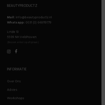
BEAUTYPRODUCTZ
Mail:
info@beautyproductz.nl
Whatsapp:
0031 (0) 648119779
Linde 13
5509 NH Veldhoven
(Bezoek enkel op afspraak)
INFORMATIE
Over Ons
Advies
Workshops