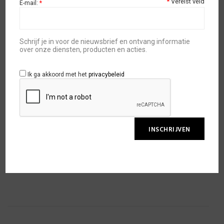
€
12,95
*
Vereist veld
E-mail:
*
Beschikbaarheid:
op voorraad
Schrijf je in voor de nieuwsbrief en ontvang informatie
over onze diensten, producten en acties.
Ik ga akkoord met het
privacybeleid
TOEVOEGEN AAN WINKELWAGEN
TOEVOEGEN AAN WENSLIJST
SKU:
SGN15057