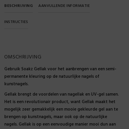
BESCHRIJVING
AANVULLENDE INFORMATIE
INSTRUCTIES
Gewicht
DOWNLOAD PDF
OMSCHRIJVING
0,065 kg
Gebruik Soakz Gellak voor het aanbrengen van een semi-
SKU
permanente kleuring op de natuurlijke nagels of
kunstnagels.
stuks
Gellak brengt de voordelen van nagellak en UV-gel samen.
Het is een revolutionair product, want Gellak maakt het
mogelijk zeer gemakkelijk een mooie gekleurde gel aan te
brengen op kunstnagels, maar ook op de natuurlijke
nagels. Gellak is op een eenvoudige manier mooi dun aan