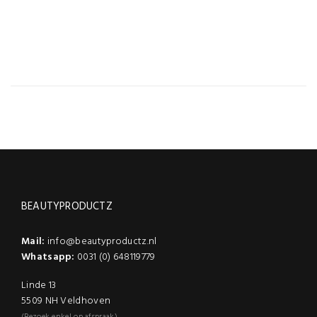
0,065 kg
SKU
stuks
BEAUTYPRODUCTZ
Mail:
info@beautyproductz.nl
Whatsapp:
0031 (0) 648119779
Linde 13
5509 NH Veldhoven