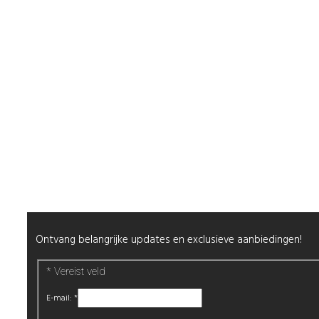
Shop
Mijn Account
Wenslijst
Retour & Garantie
Nagels
Wimpers
Alle producten
Nieuwsbrief
Ontvang belangrijke updates en exclusieve aanbiedingen!
*
Vereist veld
E-mail:
*