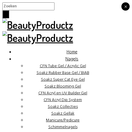
×
×
Home
Nagels
CFN Tube Gel / Acrylic Gel
Soakz Rubber Base Gel / BIAB
Soakz Super Cat Eye Gel
Soakz Blooming Gel
CFN Acryl en UV Builder Gel
CFN Acryl Dip System
Soakz Collecties
Soakz Gellak
Manicure/Pedicure
Schimmelnagels