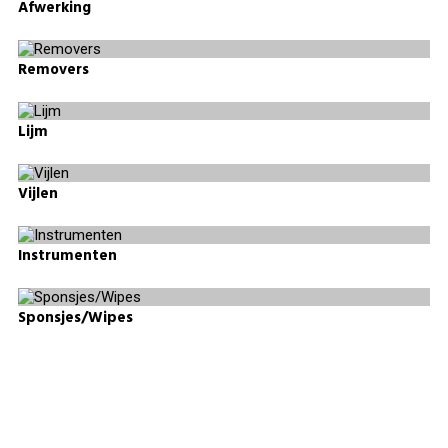
Afwerking
Removers
Lijm
Vijlen
Instrumenten
Sponsjes/Wipes
BeautyProductz