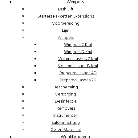
Wimpers
Lash Lift
Starters Pakketten Extensions
Voorbereiding
Lijm
Wimpers
Wimpers C Krul
Wimpers D Krul
Volume Lashes C Krul
Volume Lashes D Krul
Prepared Lashes 4D
Prepared Lashes 7D
Bescherming
Verzorging
Desinfectie
Removers
Instrumenten
Saloninrichting
Oefen Materiaal
Wenkbrauwen