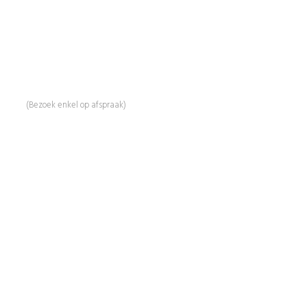
Mail:
info@beautyproductz.nl
Whatsapp:
0031 (0) 648119779
Linde 13
5509 NH Veldhoven
(Bezoek enkel op afspraak)
Informatie
Over Ons
Advies
Workshops
Duurzaamheid
Veelgestelde Vragen
Contact