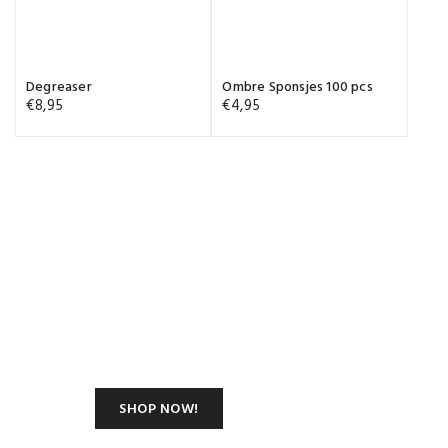
Degreaser
Ombre Sponsjes 100 pcs
€
8,95
€
4,95
Shop Our New
Summer Modern
Classic Collection
SHOP NOW!