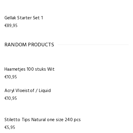
prijs
prijs
was:
is:
€162,65.
€97,48.
Gellak Starter Set 1
€
89,95
RANDOM PRODUCTS
Haarnetjes 100 stuks Wit
€
10,95
Acryl Vloeistof / Liquid
€
10,95
Stiletto Tips Natural one size 240 pcs
€
5,95