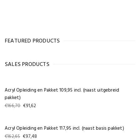
FEATURED PRODUCTS
SALES PRODUCTS
Acryl Opleiding en Pakket 109,95 incl. (naast uitgebreid
pakket)
Oorspronkelijke
Huidige
€
166,70
€
91,62
prijs
prijs
was:
is:
€166,70.
€91,62.
Acryl Opleiding en Pakket 117,95 incl. (naast basis pakket)
Oorspronkelijke
Huidige
€
162,65
€
97,48