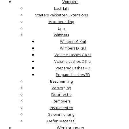
Wimpers
Lash Lift
Starters Pakketten Extensions
Voorbereiding
Lijm
Wimpers
Wimpers C Krul
Wimpers D Krul
Volume Lashes C Krul
Volume Lashes D Krul
Prepared Lashes 4D
Prepared Lashes 7D
Bescherming
Verzorging
Desinfectie
Removers
Instrumenten
Saloninrichting
Oefen Materiaal
Wenkbrauwen