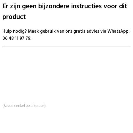
Er zijn geen bijzondere instructies voor dit
product
Hulp nodig? Maak gebruik van ons gratis advies via WhatsApp:
06 48 11 97 79.
BeautyProductz
Mail:
info@beautyproductz.nl
Whatsapp:
0031 (0) 648119779
Linde 13
5509 NH Veldhoven
(Bezoek enkel op afspraak)