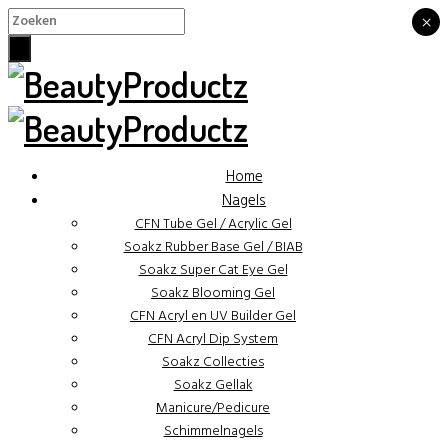
×
×
Home
Nagels
CFN Tube Gel / Acrylic Gel
Soakz Rubber Base Gel / BIAB
Soakz Super Cat Eye Gel
Soakz Blooming Gel
CFN Acryl en UV Builder Gel
CFN Acryl Dip System
Soakz Collecties
Soakz Gellak
Manicure/Pedicure
Schimmelnagels