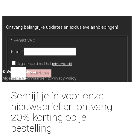
Nieuwsbrief
Ontvang belangrijke updates en exclusieve aanbiedingen!
*
Vereist veld
E-mail:
*
privacybeleid
Ik ga akkoord met het
© Beautyproductz
Algemene Voorwaarden & Privacy Policy
Schrijf je in voor onze
nieuwsbrief en ontvang
20% korting op je
bestelling