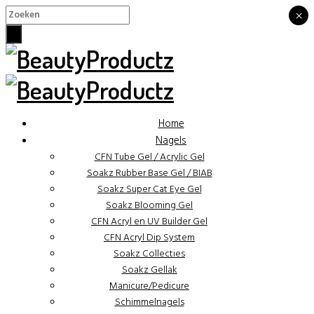
×
×
Home
Nagels
CFN Tube Gel / Acrylic Gel
Soakz Rubber Base Gel / BIAB
Soakz Super Cat Eye Gel
Soakz Blooming Gel
CFN Acryl en UV Builder Gel
CFN Acryl Dip System
Soakz Collecties
Soakz Gellak
Manicure/Pedicure
Schimmelnagels