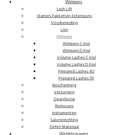
Wimpers
Lash Lift
Starters Pakketten Extensions
Voorbereiding
Lijm
Wimpers
Wimpers C Krul
Wimpers D Krul
Volume Lashes C Krul
Volume Lashes D Krul
Prepared Lashes 4D
Prepared Lashes 7D
Bescherming
Verzorging
Desinfectie
Removers
Instrumenten
Saloninrichting
Oefen Materiaal
Wenkbrauwen