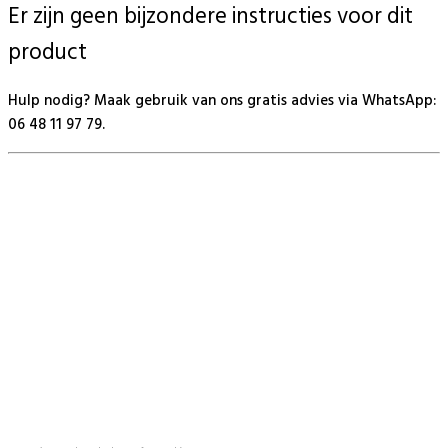
Er zijn geen bijzondere instructies voor dit
product
Hulp nodig? Maak gebruik van ons gratis advies via WhatsApp:
06 48 11 97 79.
BeautyProductz
Mail:
info@beautyproductz.nl
Whatsapp:
0031 (0) 648119779
Linde 13
5509 NH Veldhoven