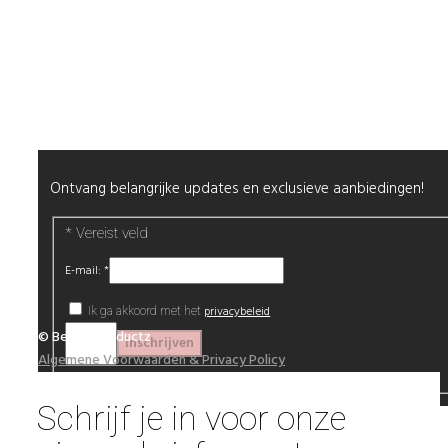
Nagels
Wimpers
Alle producten
Nieuwsbrief
Ontvang belangrijke updates en exclusieve aanbiedingen!
*
Vereist veld
E-mail:
*
privacybeleid
Ik ga akkoord met het
© Beautyproductz
Algemene Voorwaarden & Privacy Policy
Schrijf je in voor onze