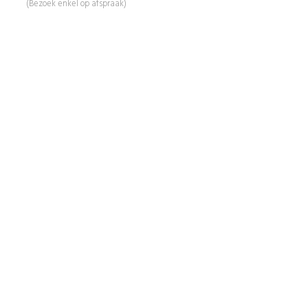
(Bezoek enkel op afspraak)
Informatie
Over Ons
Advies
Workshops
Duurzaamheid
Veelgestelde Vragen
Contact
Shop
Mijn Account
Wenslijst
Retour & Garantie