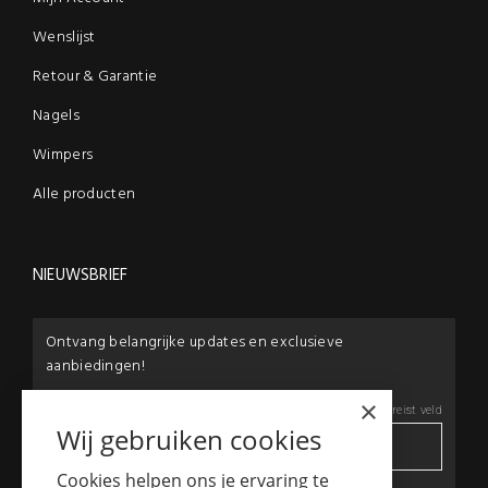
Wenslijst
Retour & Garantie
Nagels
Wimpers
Alle producten
NIEUWSBRIEF
Ontvang belangrijke updates en exclusieve
aanbiedingen!
×
E-mail:
*
*
Vereist veld
Wij gebruiken cookies
Cookies helpen ons je ervaring te