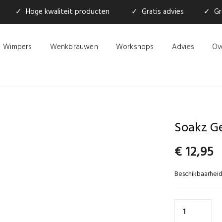
✓ Hoge kwaliteit producten
✓ Gratis advies
✓ Gra
Wimpers
Wenkbrauwen
Workshops
Advies
Ov
Soakz Ge
€
12,95
Beschikbaarheid