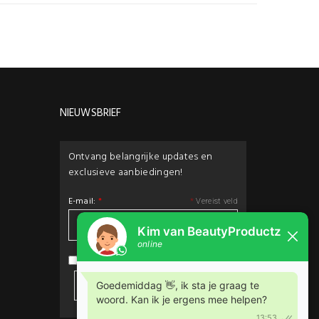
NIEUWSBRIEF
Ontvang belangrijke updates en
exclusieve aanbiedingen!
E-mail:
*
*
Vereist veld
privacybeleid
Ik ga akkoord met het