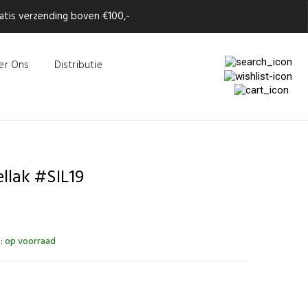
tis verzending boven €100,-
er Ons
Distributie
llak #SIL19
:
op voorraad