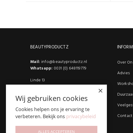
BEAUTYPRODUCTZ
INFORM
Mail:
info@beautyproductz.nl
Over On
Whatsapp:
0031 (0) 648119779
Advies
Linde 13
Worksh
5509 NH Veldhoven
×
(Bezoek enkel op afspraak)
Duurzaa
Wij gebruiken cookies
Veelges
Cookies helpen ons je ervaring te
Contact
verbeteren. Bekijk ons
privacybeleid
ALLES ACCEPTEREN