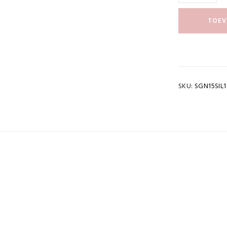
TOEV
SKU:
SGN15SIL1
cht
0,065 kg
OWNLOAD PDF