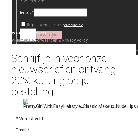
*
Vereist veld
E-mail:
*
privacybeleid
Ik ga akkoord met het
© Beautyproductz
Algemene Voorwaarden & Privacy Policy
Schrijf je in voor onze
nieuwsbrief en ontvang
20% korting op je
bestelling
*
Vereist veld
E-mail:
*