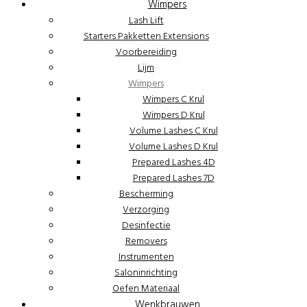
Wimpers
Lash Lift
Starters Pakketten Extensions
Voorbereiding
Lijm
Wimpers
Wimpers C Krul
Wimpers D Krul
Volume Lashes C Krul
Volume Lashes D Krul
Prepared Lashes 4D
Prepared Lashes 7D
Bescherming
Verzorging
Desinfectie
Removers
Instrumenten
Saloninrichting
Oefen Materiaal
Wenkbrauwen