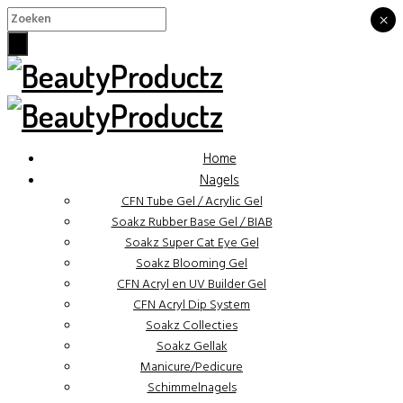
×
×
Home
Nagels
CFN Tube Gel / Acrylic Gel
Soakz Rubber Base Gel / BIAB
Soakz Super Cat Eye Gel
Soakz Blooming Gel
CFN Acryl en UV Builder Gel
CFN Acryl Dip System
Soakz Collecties
Soakz Gellak
Manicure/Pedicure
Schimmelnagels