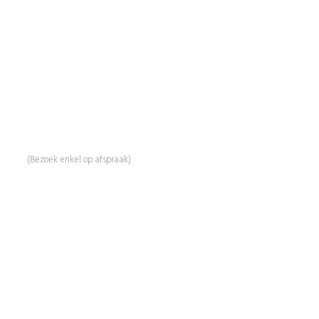
BeautyProductz
Mail:
info@beautyproductz.nl
Whatsapp:
0031 (0) 648119779
Linde 13
5509 NH Veldhoven
(Bezoek enkel op afspraak)
Informatie
Over Ons
Advies
Workshops