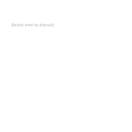
Linde 13
5509 NH Veldhoven
(Bezoek enkel op afspraak)
Informatie
Over Ons
Advies
Workshops
Duurzaamheid
Veelgestelde Vragen
Contact
Shop