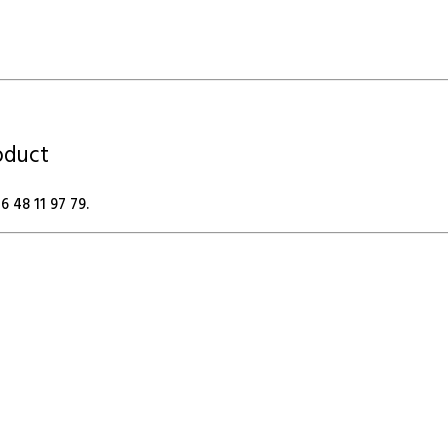
roduct
 48 11 97 79.