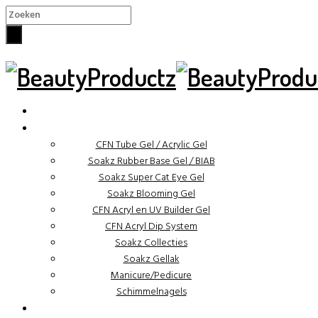
×
✓ Binnen 48 uur verzonden
CFN Tube Gel / Acrylic Gel
Soakz Rubber Base Gel / BIAB
Soakz Super Cat Eye Gel
Soakz Blooming Gel
CFN Acryl en UV Builder Gel
CFN Acryl Dip System
Soakz Collecties
Soakz Gellak
Manicure/Pedicure
Schimmelnagels