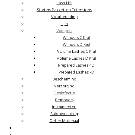
Lash Lift
Starters Pakketten Extensions
Voorbereiding
Lijm
Wimpers
Wimpers C Krul
Wimpers D Krul
Volume Lashes C Krul
Volume Lashes D Krul
Prepared Lashes 4D
Prepared Lashes 7D
Bescherming
Verzorging
Desinfectie
Removers
Instrumenten
Saloninrichting
Oefen Materiaal