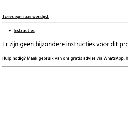
Toevoegen aan wenslijst
Instructies
Er zijn geen bijzondere instructies voor dit p
Hulp nodig? Maak gebruik van ons gratis advies via WhatsApp: 06
BeautyProductz
Mail:
info@beautyproductz.nl
Whatsapp:
0031 (0) 648119779