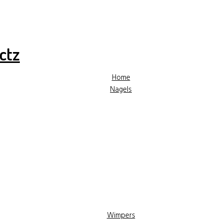
✓ Hoge kwaliteit producten
✓ Gratis advies
✓ Gr
Home
Nagels
Wimpers