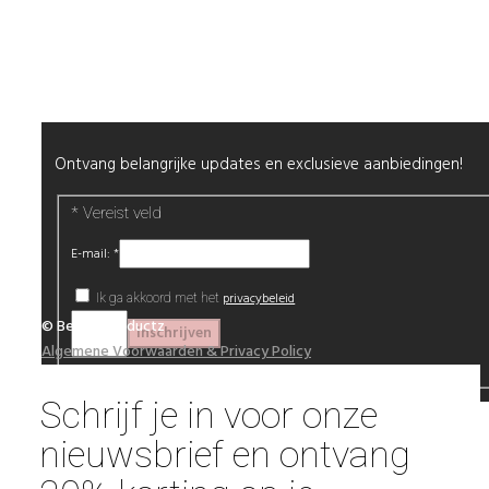
Wimpers
Alle producten
Nieuwsbrief
Ontvang belangrijke updates en exclusieve aanbiedingen!
*
Vereist veld
E-mail:
*
privacybeleid
Ik ga akkoord met het
© Beautyproductz
Algemene Voorwaarden & Privacy Policy
Schrijf je in voor onze
nieuwsbrief en ontvang