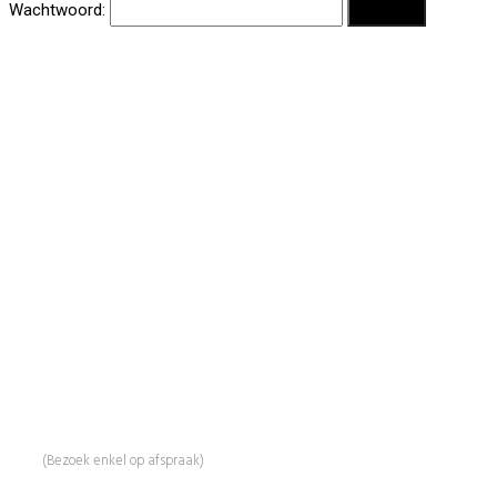
Wachtwoord:
BeautyProductz
Mail:
info@beautyproductz.nl
Whatsapp:
0031 (0) 648119779
Linde 13
5509 NH Veldhoven
(Bezoek enkel op afspraak)