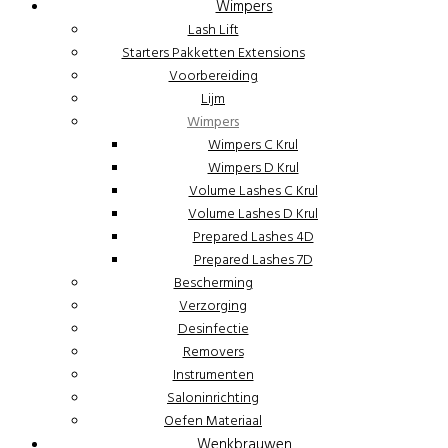
Wimpers
Lash Lift
Starters Pakketten Extensions
Voorbereiding
Lijm
Wimpers
Wimpers C Krul
Wimpers D Krul
Volume Lashes C Krul
Volume Lashes D Krul
Prepared Lashes 4D
Prepared Lashes 7D
Bescherming
Verzorging
Desinfectie
Removers
Instrumenten
Saloninrichting
Oefen Materiaal
Wenkbrauwen