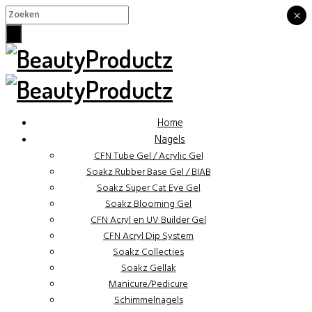
×
×
Home
Nagels
CFN Tube Gel / Acrylic Gel
Soakz Rubber Base Gel / BIAB
Soakz Super Cat Eye Gel
Soakz Blooming Gel
CFN Acryl en UV Builder Gel
CFN Acryl Dip System
Soakz Collecties
Soakz Gellak
Manicure/Pedicure
Schimmelnagels