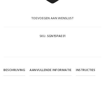
TOEVOEGEN AAN WENSLIJST
SKU:
SGN15PA031
BESCHRIJVING
AANVULLENDE INFORMATIE
INSTRUCTIES
Gewicht
DOWNLOAD PDF
0,065 kg