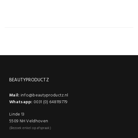
SKU
stuks
BEAUTYPRODUCTZ
Mail:
info@beautyproductz.nl
Whatsapp:
0031 (0) 648119779
Linde 13
5509 NH Veldhoven
(Bezoek enkel op afspraak)