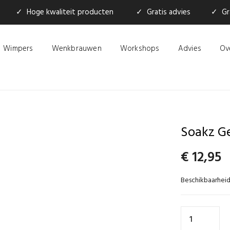
✓ Hoge kwaliteit producten
✓ Gratis advies
✓ Gra
Wimpers
Wenkbrauwen
Workshops
Advies
Ov
Soakz G
€
12,95
Beschikbaarheid