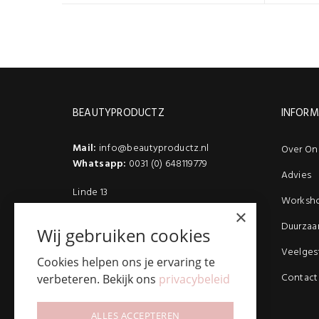
BEAUTYPRODUCTZ
INFORM
Mail:
info@beautyproductz.nl
Over On
Whatsapp:
0031 (0) 648119779
Advies
Linde 13
Worksh
5509 NH Veldhoven
×
(Bezoek enkel op afspraak)
Duurzaa
Wij gebruiken cookies
Veelges
Cookies helpen ons je ervaring te
Contact
verbeteren. Bekijk ons
privacybeleid
ALLES ACCEPTEREN