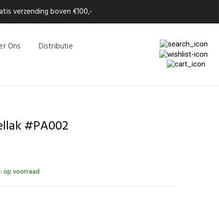
tis verzending boven €100,-
er Ons
Distributie
ellak #PA002
:
op voorraad