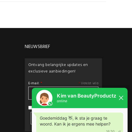
NIEUWSBRIEF
Ontvang belangrijke updates en
exclusieve aanbiedingen!
E-mail:
*
*
Vereist veld
privacybeleid
Ik ga akkoord met het