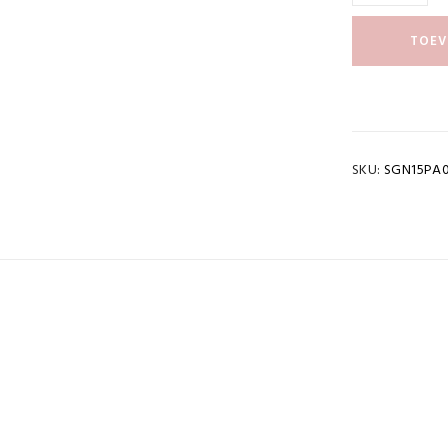
TOEV
SKU:
SGN15PA
cht
0,065 kg
OWNLOAD PDF
stuks