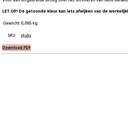
Voor een uitgebreide uitleg over het uitvoeren van deze behande
LET OP! De getoonde kleur kan iets afwijken van de werkelijk
Gewicht
0,065 kg
SKU
stuks
Download PDF
BeautyProductz
Mail:
info@beautyproductz.nl
Whatsapp:
0031 (0) 648119779
Linde 13