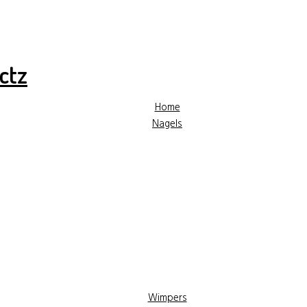
✓ Hoge kwaliteit producten
✓ Gratis advies
✓ Gr
Home
Nagels
Wimpers