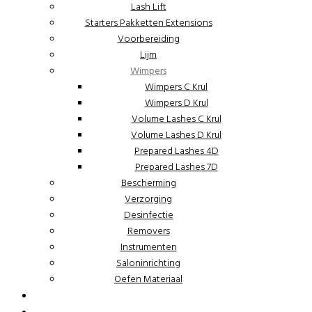
Lash Lift
Starters Pakketten Extensions
Voorbereiding
Lijm
Wimpers
Wimpers C Krul
Wimpers D Krul
Volume Lashes C Krul
Volume Lashes D Krul
Prepared Lashes 4D
Prepared Lashes 7D
Bescherming
Verzorging
Desinfectie
Removers
Instrumenten
Saloninrichting
Oefen Materiaal