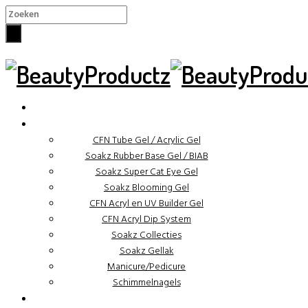
×
✓ Binnen 48 uur verzonden
CFN Tube Gel / Acrylic Gel
Soakz Rubber Base Gel / BIAB
Soakz Super Cat Eye Gel
Soakz Blooming Gel
CFN Acryl en UV Builder Gel
CFN Acryl Dip System
Soakz Collecties
Soakz Gellak
Manicure/Pedicure
Schimmelnagels