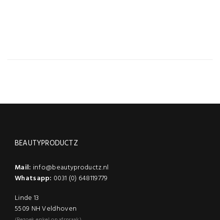
0,065 kg
SKU
stuks
BEAUTYPRODUCTZ
Mail:
info@beautyproductz.nl
Whatsapp:
0031 (0) 648119779
Linde 13
5509 NH Veldhoven